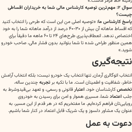
زمینه خط قرمز ماست.»
سوال ۲: مهم‌ترین توصیه کارشناس مالی شما به خریداران اقساطی
چیست؟
پاسخ کارشناس ما:
«توصیه اصلی من این است که طرحی را انتخاب کنید
که اقساط ماهانه آن بیش از ۳۰-۴۰ درصد از درآمد ماهانه شما را به خود
اختصاص ندهد. انعطاف‌پذیری طرح‌های ۲۴ تا ۶۰ ماهه ما دقیقاً برای
همین منظور طراحی شده تا شما بتوانید بدون فشار مالی، صاحب خودرو
شوید.»
نتیجه‌گیری
انتخاب اتوگالری آرمان, تنها انتخاب یک خودرو نیست؛ بلکه انتخاب آرامش
خاطر، شفافیت و اطمینان است. ما با تکیه بر
تجربه
چندین ساله،
تخصص
کارشناسان خود،
اعتبار
قانونی و رسمی، و تعهد بی‌قیدوشرط به
جلب
اعتماد
شما، مسیری هموار و امن برای رسیدن به خودروی
رویایی‌تان فراهم کرده‌ایم. ما مفتخریم که در هر قدم از این مسیر، به
عنوان یک مشاور دلسوز و یک شریک قابل اعتماد در کنار شما باشیم.
دعوت به عمل