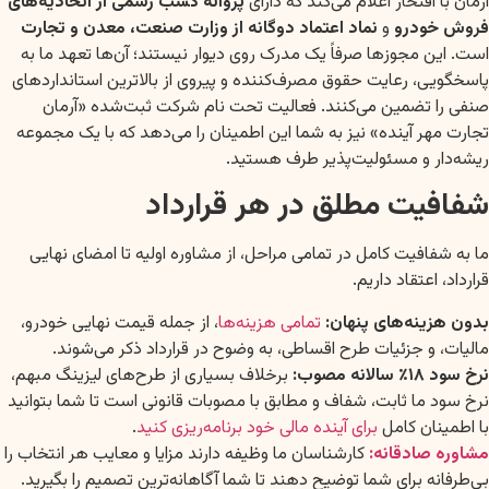
آرمان با افتخار اعلام می‌کند که دارای
پروانه کسب رسمی از اتحادیه‌های
فروش خودرو
و
نماد اعتماد دوگانه از وزارت صنعت، معدن و تجارت
است. این مجوزها صرفاً یک مدرک روی دیوار نیستند؛ آن‌ها تعهد ما به
پاسخگویی، رعایت حقوق مصرف‌کننده و پیروی از بالاترین استانداردهای
صنفی را تضمین می‌کنند. فعالیت تحت نام شرکت ثبت‌شده «آرمان
تجارت مهر آینده» نیز به شما این اطمینان را می‌دهد که با یک مجموعه
ریشه‌دار و مسئولیت‌پذیر طرف هستید.
شفافیت مطلق در هر قرارداد
ما به شفافیت کامل در تمامی مراحل، از مشاوره اولیه تا امضای نهایی
قرارداد، اعتقاد داریم.
بدون هزینه‌های پنهان:
تمامی هزینه‌ها
، از جمله قیمت نهایی خودرو،
مالیات، و جزئیات طرح اقساطی، به وضوح در قرارداد ذکر می‌شوند.
نرخ سود ۱۸٪ سالانه مصوب:
برخلاف بسیاری از طرح‌های لیزینگ مبهم،
نرخ سود ما ثابت، شفاف و مطابق با مصوبات قانونی است تا شما بتوانید
با اطمینان کامل
برای آینده مالی خود برنامه‌ریزی کنید
.
مشاوره صادقانه:
کارشناسان ما وظیفه دارند مزایا و معایب هر انتخاب را
بی‌طرفانه برای شما توضیح دهند تا شما آگاهانه‌ترین تصمیم را بگیرید.