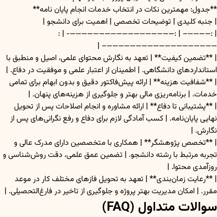
**جدول: مهمترین نکات در انتخاب خدمات انجام پایان نامه**
| جنبه کلیدی | توضیحات تخصصی | اهمیت برای دانشجو |
| :————– | :——————————————————- | :
———————————————————– |
| **تضمین کیفیت** | تعهد به نگارش محتوای علمی، اصیل و منطبق با
استانداردهای دانشگاهی. | اطمینان از اعتبار علمی و موفقیت در دفاع. |
| **شفافیت هزینه** | ارائه پیش‌فاکتور دقیق و بدون ابهام برای تمامی
خدمات. | برنامه‌ریزی مالی بهتر و جلوگیری از هزینه‌های پنهان. |
| **پشتیبانی تا دفاع** | ارائه مشاوره و انجام اصلاحات پس از تحویل
نهایی پایان‌نامه. | کسب آمادگی لازم برای دفاع و رفع نگرانی‌های پس از
نگارش. |
| **تخصص پژوهشگر** | همکاری با متخصصین دارای مدرک عالی و
تجربه مرتبط با رشته دانشجو. | تضمین عمق علمی، دقت روش‌شناسی و
روزآمدی محتوا. |
| **رعایت زمان‌بندی** | تعهد به تحویل فازهای مختلف کار در موعد
مقرر. | امکان مدیریت بهتر پروژه و جلوگیری از تاخیر در فارغ‌التحصیلی. |
سوالات متداول (FAQ)