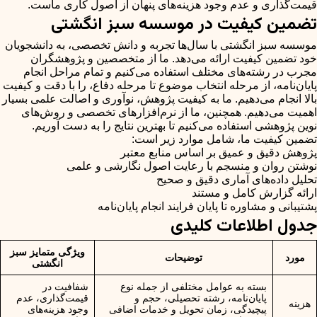
قیمت‌گذاری و عدم وجود هزینه‌های پنهان از اصول کاری ماست.
تضمین کیفیت در موسسه سبز انگشتی
موسسه سبز انگشتی با سال‌ها تجربه و دانش تخصصی، به دانشجویان
خود تضمین کیفیت ارائه می‌دهد. ما از متخصصین و پژوهشگران
مجرب در رشته‌های مختلف استفاده می‌کنیم و تمام مراحل انجام
پایان‌نامه، از مرحله انتخاب موضوع تا مرحله دفاع، را با دقت و کیفیت
بالا انجام می‌دهیم. ما به کیفیت پژوهش، نوآوری و اصالت علمی بسیار
اهمیت می‌دهیم. همچنین، ما از نرم‌افزارهای تخصصی و روش‌های
نوین پژوهشی استفاده می‌کنیم تا بهترین نتایج را به دست آوریم.
تضمین کیفیت ما، شامل موارد زیر است:
پژوهش دقیق و عمیق بر اساس منابع معتبر
نوشتن روان و منسجم با رعایت اصول نگارشی و علمی
تحلیل داده‌های آماری دقیق و صحیح
ارائه گزارش کامل و مستند
پشتیبانی و مشاوره تا پایان فرایند انجام پایان‌نامه
جدول اطلاعات کلیدی
ویژگی متمایز سبز
مورد
توضیحات
انگشتی
بسته به عوامل مختلفی از جمله نوع
شفافیت در
پایان‌نامه، رشته تحصیلی، حجم و
قیمت‌گذاری، عدم
هزینه
پیچیدگی، زمان تحویل و خدمات اضافی
وجود هزینه‌های