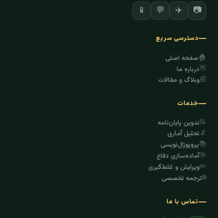
✈️
📷
📱
💬
دسترسی سریع
🏠
صفحه اصلی
👋
درباره ما
📰
وبلاگ و مقالات
خدمات
📝
تدوین پایان‌نامه
🔬
تحلیل آماری
📚
پروپوزال‌نویسی
🎯
آماده‌سازی دفاع
✏️
ویرایش و غلط‌گیری
🌐
ترجمه تخصصی
تماس با ما