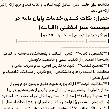
دانشجو برای جلسه دفاع، شامل تهیه اسلاید و نکات کلیدی برای ارائه را نیز
ارائه می‌دهد.
جدول: نکات کلیدی خدمات پایان نامه در
موسسه سبز انگشتی (اقبالیه)
| ویژگی کلیدی | توضیح | مزیت برای دانشجو |
| :—————— | :——————————————————————- | :
————————————————- |
| **تخصص و تجربه** | تیمی از اساتید و پژوهشگران برجسته در تمامی
رشته‌ها | اطمینان از کیفیت علمی و جامعیت پژوهش |
| **تضمین کیفیت** | تعهد به نگارش اصیل، عدم سرقت علمی و
مطابقت با استانداردهای دانشگاهی | رفع نگرانی از مشکلات آکادمیک و
اعتبار علمی |
| **شفافیت قیمت** | ارائه برآورد هزینه دقیق و بدون ابهام پس از
مشاوره اولیه | برنامه‌ریزی مالی آسان و جلوگیری از هزینه‌های پنهان |
| **پشتیبانی جامع** | مشاوره مستمر و امکان انجام اصلاحات نامحدود
(تا بازه زمانی مشخص) | آرامش خاطر و اطمینان از رفع ایرادات احتمالی |
| **محرمانگی اطلاعات** | حفاظت کامل از اطلاعات شخصی و محتوای