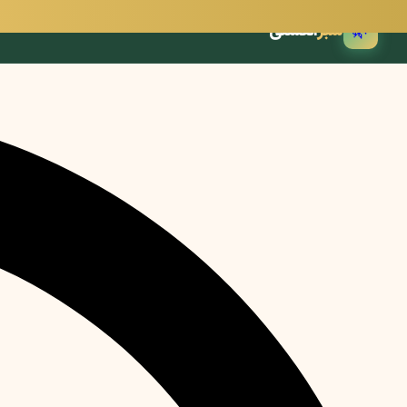
🌿
سبز
انگشتی