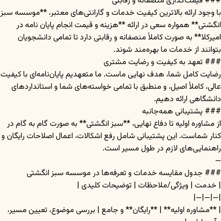
### قیمت‌گذاری منصفانه و رقابتی
با وجود ارائه بالاترین کیفیت خدمات و گارانتی‌های معتبر، **موسسه سبز
انگشتی** همواره سعی در ارائه **هزینه و قیمت انجام پایان نامه در
امیرکلا** به صورت کاملاً منصفانه و رقابتی دارد تا تمامی دانشجویان
بتوانند از خدمات ما بهره‌مند شوند.
### تعهد به کیفیت و رضایت مشتری
رضایت کامل شما، هدف نهایی ماست. ما متعهدیم پایان‌نامه‌ای با کیفیت
عالی، کاملاً اصیل، و منطبق با تمامی خواسته‌های شما و استانداردهای
دانشگاهی ارائه دهیم.
### پشتیبانی همه‌جانبه
از مشاوره اولیه تا دفاع نهایی، **سبز انگشتی** به صورت گام به گام در
کنار شماست. این پشتیبانی شامل رفع اشکالات، اعمال اصلاحات رایگان و
راهنمایی‌های لازم در طول مسیر است.
—
### جدول مقایسه خدمات و تعرفه‌ها در موسسه سبز انگشتی
| خدمت | ویژگی/ملاحظات | توضیحات کلیدی |
|—|—|—|
| **مشاوره اولیه** | **رایگان** و جامع | بررسی موضوع، تعیین مسیر،