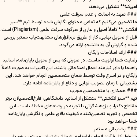
امیرکلا** تشکیل می‌دهد:
### تعهد به اصالت و عدم سرقت علمی
ما تضمین می‌کنیم که تمامی محتوای نگارش شده توسط تیم **سبز
انگشتی** کاملاً اصیل و عاری از هرگونه سرقت علمی (Plagiarism) است.
قبل از تحویل نهایی، کار از طریق نرم‌افزارهای مشابهت‌یاب معتبر بررسی
شده و گزارش آن به دانشجو ارائه می‌گردد.
### ارائه اصلاحات رایگان
رضایت شما اولویت ماست. در صورتی که پس از تحویل پایان‌نامه، اساتید
راهنما یا داور نیازمند اعمال اصلاحاتی باشند، این تغییرات به صورت کاملاً
رایگان و در اسرع وقت توسط همان متخصصین انجام خواهد شد. این
پشتیبانی تا زمان تصویب نهایی و دفاع از پایان‌نامه ادامه دارد.
### همکاری با متخصصین مجرب
تیم **سبز انگشتی** متشکل از اساتید دانشگاهی، فارغ‌التحصیلان برتر
مقاطع دکترا، و پژوهشگرانی با تجربه در رشته‌های مختلف است. این
تخصص و تجربه تضمین‌کننده کیفیت بالای علمی و نگارشی پایان‌نامه
شما خواهد بود.
### پشتیبانی مستمر
در طول کل فرآیند انجام پایان‌نامه، شما از پشتیبانی مستمر برخوردار