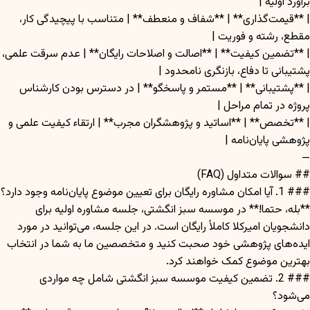
برآورد اولیه |
| **قیمت‌گذاری** | **شفاف و منعطف** | متناسب با پیچیدگی کار،
مقطع، رشته و فوریت |
| **تضمین کیفیت** | **اصالت و اصلاحات رایگان** | عدم سرقت علمی،
پشتیبانی تا دفاع، بازنگری نامحدود |
| **پشتیبانی** | **مستمر و پاسخگو** | در دسترس بودن کارشناس
پروژه در تمام مراحل |
| **تخصص** | **اساتید و پژوهشگران مجرب** | ارتقاء کیفیت علمی و
پژوهشی پایان‌نامه |
—
## سوالات متداول (FAQ)
### 1. آیا امکان مشاوره رایگان برای تعیین موضوع پایان‌نامه وجود دارد؟
**بله، حتما!** در موسسه سبز انگشتی، جلسه مشاوره اولیه برای
دانشجویان امیرکلا کاملاً رایگان است. در این جلسه، می‌توانید در مورد
ایده‌های پژوهشی خود صحبت کنید و متخصصین ما به شما در انتخاب
بهترین موضوع کمک خواهند کرد.
### 2. تضمین کیفیت موسسه سبز انگشتی شامل چه مواردی
می‌شود؟