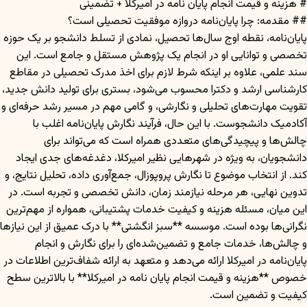
# هزینه و قیمت انجام پایان نامه در امیرکلا + تضمینی
## مقدمه: چرا پایان‌نامه دروازه موفقیت تحصیلی است؟
پایان‌نامه، نقطه اوج سال‌ها تحصیل، نمادی از تسلط دانشجو بر یک حوزه
تخصصی و توانایی او در انجام یک پژوهش مستقل و جامع است. این
سند علمی، علاوه بر اینکه شرط لازم برای اخذ مدرک تحصیلی در مقاطع
کارشناسی ارشد و دکترا محسوب می‌شود، بستری برای تولید دانش جدید،
تقویت مهارت‌های تحلیلی و نگارشی، و گامی مهم در مسیر رشد حرفه‌ای و
آکادمیک دانشجوست. با این حال، فرآیند نگارش پایان‌نامه اغلب با
چالش‌ها و پیچیدگی‌های متعددی همراه است که می‌تواند برای
دانشجویان، به ویژه در شهرهایی نظیر امیرکلا، دغدغه‌های جدی ایجاد
کند. از انتخاب موضوع تا نگارش پروپوزال، جمع‌آوری داده، تحلیل نتایج، و
تدوین نهایی، هر مرحله نیازمند زمان، دانش تخصصی و تجربه است. در
این میان، مسئله هزینه و کیفیت خدمات پشتیبانی، همواره از مهم‌ترین
نگرانی‌ها بوده است. موسسه **سبز انگشتی** با درک عمیق از این نیازها
و چالش‌ها، خدمات جامع و تضمین‌شده‌ای را برای نگارش و انجام
پایان‌نامه در امیرکلا ارائه می‌دهد و متعهد به ارائه شفاف‌ترین اطلاعات در
خصوص **هزینه و قیمت انجام پایان نامه در امیرکلا** با بالاترین سطح
کیفیت و تضمین است.