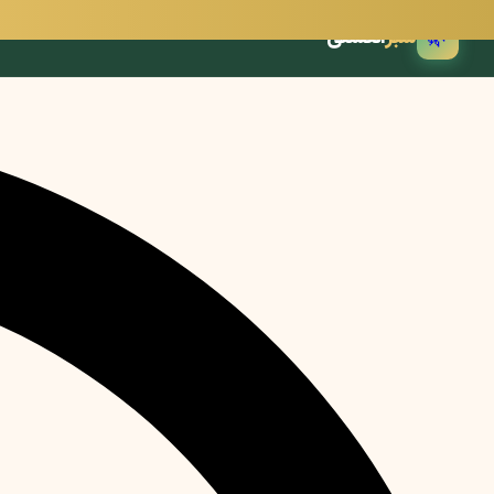
🌿
سبز
انگشتی