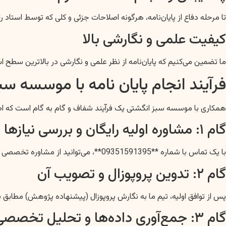
تا مرحله دفاع از پایان‌نامه، هرگونه اصلاحات جزئی و کلی که توسط است
کیفیت علمی و نگارشی بالا
ما تضمین می‌کنیم که پایان‌نامه از نظر علمی و نگارشی در بالاترین سطح 
فرآیند انجام پایان نامه با موسسه سب
همکاری با موسسه سبز انگشتی یک فرآیند شفاف و گام به گام است که اطم
گام ۱: مشاوره اولیه رایگان و بررسی نیازها
با یک تماس با شماره **09351591395**، می‌توانید از مشاوره تخصصی و رایگان ما بهره‌مند شوید. در این مرحله، ما نیازهای شما، رشته تحصیلی، موضوع پیشنهادی، مقطع و مهلت زمانی را بررسی می‌کنیم.
گام ۲: تدوین پروپوزال و تصویب آن
پس از توافق اولیه، تیم ما به نگارش پروپوزال (پیشنهاده پژوهش) مطابق با
گام ۳: جمع‌آوری داده‌ها و تحلیل تخصصی