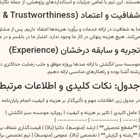
هستند. این تیم با تمامی جزئیات و استانداردهای پژوهشی، از جمله نگارش پر
شفافیت و اعتماد (Authoritativeness & Trustworthiness)
ما به شفافیت در ارائه خدمات و برآورد هزینه‌ها اعتقاد داریم. پس از مش
می‌کند. هیچ هزینه پنهانی در کار ما وجود ندارد. اعتبار ما در بابلسر و 
تجربه و سابقه درخشان (Experience)
موسسه سبز انگشتی با ارائه صدها پروژه موفق و جلب رضایت حداکثری دا
رشته آشنا بوده و راهکارهای مناسبی ارائه دهیم.
جدول: نکات کلیدی و اطلاعات مرتبط ب
در جدول زیر، اطلاعات مهم و تأثیرگذار بر هزینه و کیفیت انجام پایان‌ن
| عامل کلیدی | تاثیر بر هزینه و کیفیت | رویکرد موسسه سبز انگشتی |
| :———- | :——————— | :———————- |
| **مقطع تحصیلی** | ارشد (متوسط)، دکترا (بالا) | قیمت‌گذاری شفاف ب
| **رشته و گرایش** | تخصصی (بالا)، عمومی (متوسط) | تیم تخصصی بر