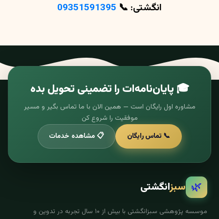
انگشتی: 📞
09351591395
🎓 پایان‌نامه‌ات را تضمینی تحویل بده
مشاوره اول رایگان است — همین الان با ما تماس بگیر و مسیر
موفقیت را شروع کن
📞 تماس رایگان
📋 مشاهده خدمات
🌿
سبز
انگشتی
موسسه پژوهشی سبزانگشتی با بیش از ۱۰ سال تجربه در تدوین و