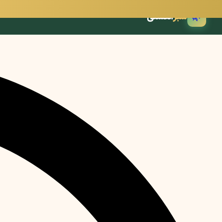
🌿
سبز
انگشتی