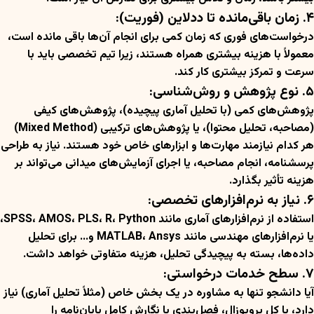
۴. زمان باقی‌مانده تا ددلاین (فوریت):
درخواست‌های فوری که زمان کمی برای انجام آن‌ها باقی مانده است،
معمولاً با هزینه بیشتری همراه هستند، زیرا تیم تخصصی باید با
سرعت و تمرکز بیشتری کار کند.
۵. نوع پژوهش و روش‌شناسی:
پژوهش‌های کمی (با تحلیل آماری پیچیده)، پژوهش‌های کیفی
(مصاحبه، تحلیل محتوا)، یا پژوهش‌های ترکیبی (Mixed Method)
هر کدام نیازمند مهارت‌ها و ابزارهای خاص خود هستند. نیاز به طراحی
پرسشنامه، انجام مصاحبه، یا اجرای آزمایش‌های میدانی می‌تواند بر
هزینه تأثیر بگذارد.
۶. نیاز به نرم‌افزارهای تخصصی:
استفاده از نرم‌افزارهای آماری مانند SPSS، AMOS، PLS، R، Python،
یا نرم‌افزارهای مهندسی مانند MATLAB، Ansys و… برای تحلیل
داده‌ها، بسته به پیچیدگی تحلیل، هزینه متفاوتی خواهد داشت.
۷. سطح خدمات درخواستی:
آیا دانشجو تنها به مشاوره در یک بخش خاص (مثلاً تحلیل آماری) نیاز
دارد، یا کل پروپوزال، فصل‌بندی یا نگارش کامل پایان‌نامه را