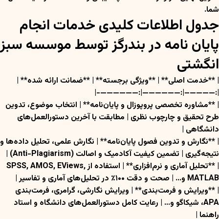
شما.
جدول اطلاعات کلیدی خدمات انجام
پایان نامه در بندرگز توسط موسسه سبز
انگشتی
| **خدمت اصلی** | **ویژگی برجسته** | **ضمانت ارائه شده** |
|:————–|:——————|:——————-|
| **مشاوره تخصصی پروپوزال و پایان‌نامه** | انتخاب موضوع، تدوین
طرح تحقیق و چارچوب نظری | مطابقت با آخرین دستورالعمل‌های
دانشگاهی |
| **نگارش و تدوین فصول پایان‌نامه** | نگارش علمی، تحلیل داده‌ها و
نتیجه‌گیری | تضمین کیفیت آکادمیک و اصالت (Anti-Plagiarism) |
| **تحلیل آماری و نرم‌افزاری** | استفاده از SPSS, AMOS, EViews,
MATLAB و… | صحت و دقت ۱۰۰٪ در تحلیل‌های آماری و تفاسیر |
| **ویرایش و فرمت‌بندی** | ویرایش نگارشی، گرامری، فرمت‌بندی
APA، شیکاگو و… | رعایت کامل دستورالعمل‌های دانشگاه و استاد
راهنما |