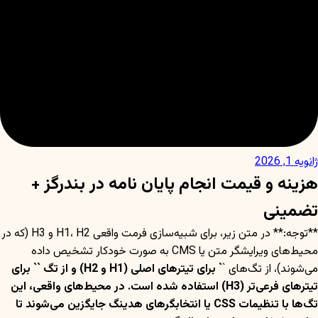
ژانویه 1, 2026
هزینه و قیمت انجام پایان نامه در بندرگز +
تضمینی
**توجه:** در متن زیر، برای شبیه‌سازی فرمت واقعی H1، H2 و H3 (که در
محیط‌های ویرایشگر متن یا CMS به صورت خودکار تشخیص داده
می‌شوند)، از تگ‌های `
` برای تیترهای اصلی (H1 و H2) و از تگ `
` برای
تیترهای فرعی‌تر (H3) استفاده شده است. در محیط‌های واقعی، این
تگ‌ها با تنظیمات CSS یا انتخابگرهای هدینگ جایگزین می‌شوند تا