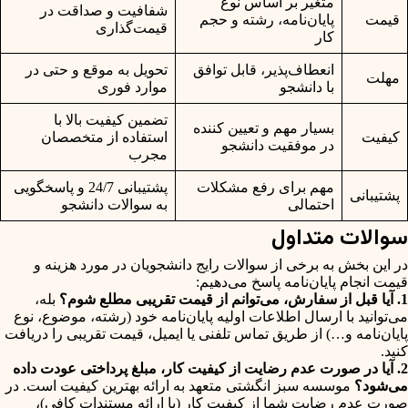
متغیر بر اساس نوع
شفافیت و صداقت در
قیمت
پایان‌نامه، رشته و حجم
قیمت‌گذاری
کار
انعطاف‌پذیر، قابل توافق
تحویل به موقع و حتی در
مهلت
با دانشجو
موارد فوری
تضمین کیفیت بالا با
بسیار مهم و تعیین کننده
کیفیت
استفاده از متخصصان
در موفقیت دانشجو
مجرب
مهم برای رفع مشکلات
پشتیبانی 24/7 و پاسخگویی
پشتیبانی
احتمالی
به سوالات دانشجو
سوالات متداول
در این بخش به برخی از سوالات رایج دانشجویان در مورد هزینه و
قیمت انجام پایان‌نامه پاسخ می‌دهیم:
1. آیا قبل از سفارش، می‌توانم از قیمت تقریبی مطلع شوم؟
بله،
می‌توانید با ارسال اطلاعات اولیه پایان‌نامه خود (رشته، موضوع، نوع
پایان‌نامه و…) از طریق تماس تلفنی یا ایمیل، قیمت تقریبی را دریافت
کنید.
2. آیا در صورت عدم رضایت از کیفیت کار، مبلغ پرداختی عودت داده
می‌شود؟
موسسه سبز انگشتی متعهد به ارائه بهترین کیفیت است. در
صورت عدم رضایت شما از کیفیت کار (با ارائه مستندات کافی)،