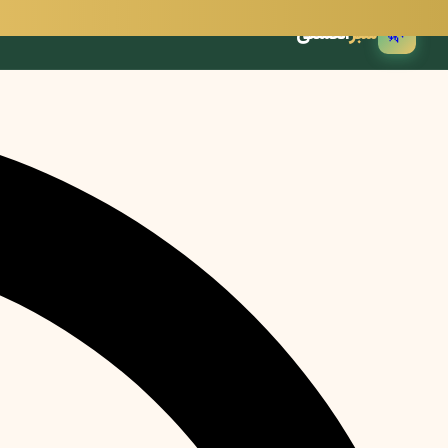
🌿
سبز
انگشتی