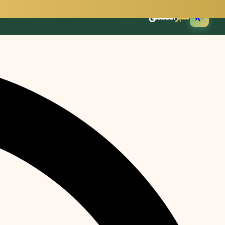
🌿
سبز
انگشتی