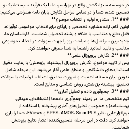
در موسسه سبز انگشتی واقع در تهرانسر، ما با یک فرآیند سیستماتیک و
تضمین شده، شما را در تمامی مراحل نگارش پایان نامه همراهی می‌کنیم:
### **1. مشاوره اولیه و انتخاب موضوع**
اولین گام، ارائه مشاوره تخصصی و رایگان برای انتخاب موضوعی نوآورانه،
قابل دفاع و متناسب با علاقه و رشته تحصیلی شماست. کارشناسان ما،
جدیدترین سرفصل‌ها و مباحث روز را جهت سهولت در انتخاب موضوعی
مناسب و تایید اساتید راهنما به شما معرفی خواهند کرد.
### **2. نگارش پروپوزال علمی**
پس از تایید موضوع، نگارش پروپوزال (پیشنهاد پژوهش) با رعایت دقیق
استانداردهای دانشگاهی و منطق علمی آغاز می‌شود. این مرحله شامل
تدوین بیان مسئله، اهمیت و ضرورت تحقیق، اهداف، فرضیات یا سوالات
تحقیق، پیشینه پژوهش، روش شناسی و منابع است.
### **3. جمع‌آوری داده و تحلیل آماری**
تیم متخصص ما، در زمینه جمع‌آوری داده‌ها (کتابخانه‌ای، میدانی،
پرسشنامه) و همچنین تحلیل‌های آماری پیشرفته با استفاده از
نرم‌افزارهایی نظیر SPSS، AMOS، SmartPLS و EViews، شما را یاری
خواهد کرد. دقت در این مرحله، تضمین‌کننده اعتبار نتایج پژوهش
شماست.