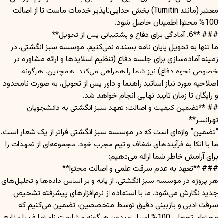
معتبر (مانند Turnitin) بخش جدایی‌ناپذیر خدمات ماست تا از اصالت
100% محتوا اطمینان حاصل شود.
### **6. آمادگی برای دفاع و پشتیبانی پس از تحویل**
ما تنها به تحویل پایان نامه بسنده نمی‌کنیم. موسسه سبز انگشتی، در
زمینه آماده‌سازی برای جلسه دفاع (تنظیم اسلایدها و ارائه مشاوره در
خصوص نحوه دفاع) نیز شما را همراهی می‌کند. همچنین، هرگونه
اصلاحیه مورد نیاز اساتید راهنما و داور پس از تحویل، به صورت نامحدود
و رایگان تا زمان تایید نهایی انجام خواهد شد.
## **تضمین کیفیت و اصالت: تعهد سبز انگشتی به دانشجویان
تهرانسر**
“تضمین” واژه‌ای است که در موسسه سبز انگشتی فراتر از یک شعار است.
ما با اتکا به فرآیندهای شفاف و تیم مجرب خود، مجموعه‌ای از تعهدات را
برای آرامش خاطر شما ارائه می‌دهیم:
### **تعهد به عدم سرقت علمی و اصالت محتوا**
هر پروژه در موسسه سبز انگشتی، از پایه و بر اساس داده‌ها و تحلیل‌های
جدید نگارش می‌شود. ما با استفاده از نرم‌افزارهای پیشرفته تشخیص
سرقت ادبی و بازبینی دقیق توسط متخصصین، تضمین می‌کنیم که
محتوای تحویلی 100% اصیل و بدون هرگونه مشابهت نامتعارف با منابع