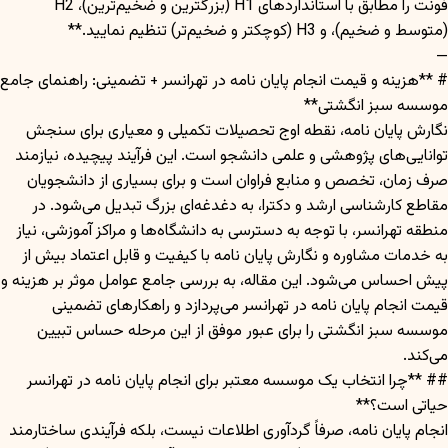
فونت را مطابق با استانداردهای H1 (بزرگترین و ضخیم‌ترین)، H2
(متوسط و ضخیم)، و H3 (کوچکتر و ضخیم‌تر) تنظیم نمایید.**
—
# **هزینه و قیمت انجام پایان نامه در تهرانسر + تضمینی: راهنمای جامع
موسسه سبز انگشتی**
نگارش پایان نامه، نقطه اوج تحصیلات تکمیلی و معیاری برای سنجش
توانایی‌های پژوهشی و علمی دانشجو است. این فرآیند پیچیده، نیازمند
صرف زمان، تخصص و منابع فراوان است و برای بسیاری از دانشجویان
مقاطع کارشناسی ارشد و دکترا، به دغدغه‌ای بزرگ تبدیل می‌شود. در
منطقه تهرانسر، با توجه به دسترسی به دانشگاه‌ها و مراکز آموزشی، نیاز
به خدمات مشاوره و نگارش پایان نامه با کیفیت و قابل اعتماد بیش از
پیش احساس می‌شود. این مقاله، به بررسی جامع عوامل موثر بر هزینه و
قیمت انجام پایان نامه در تهرانسر می‌پردازد و راهکارهای تضمینی
موسسه سبز انگشتی را برای عبور موفق از این مرحله حساس تبیین
می‌کند.
## **چرا انتخاب یک موسسه معتبر برای انجام پایان نامه در تهرانسر
حیاتی است؟**
انجام پایان نامه، صرفاً گردآوری اطلاعات نیست، بلکه فرآیندی ساختارمند