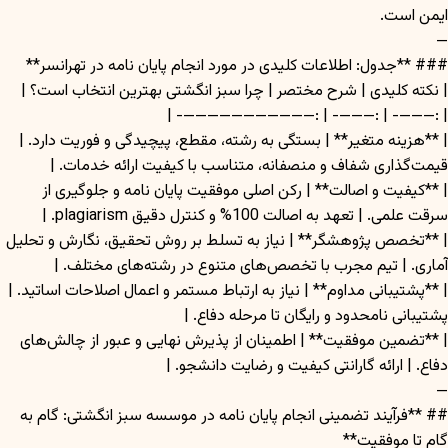
ایمن است.
—
### **جدول: اطلاعات کلیدی در مورد انجام پایان نامه در تهرانسر**
| نکته کلیدی | شرح مختصر | چرا سبز انگشتی بهترین انتخاب است؟ |
| :———- | :———- | :———————————- |
| **هزینه متغیر** | بستگی به رشته، مقطع، پیچیدگی و فوریت دارد. |
قیمت‌گذاری شفاف و منصفانه، متناسب با کیفیت ارائه خدمات. |
| **کیفیت و اصالت** | رکن اصلی موفقیت پایان نامه و جلوگیری از
سرقت علمی. | تعهد به اصالت 100% و کنترل دقیق plagiarism. |
| **تخصص پژوهشگر** | نیاز به تسلط بر روش تحقیق، نگارش و تحلیل
آماری. | تیم مجرب با تخصص‌های متنوع در رشته‌های مختلف. |
| **پشتیبانی مداوم** | نیاز به ارتباط مستمر و اعمال اصلاحات اساتید. |
پشتیبانی نامحدود و رایگان تا مرحله دفاع. |
| **تضمین موفقیت** | اطمینان از پذیرش نهایی و عبور از چالش‌های
دفاع. | ارائه گارانتی کیفیت و رضایت دانشجو. |
—
## **فرآیند تضمینی انجام پایان نامه در موسسه سبز انگشتی: گام به
گام تا موفقیت**