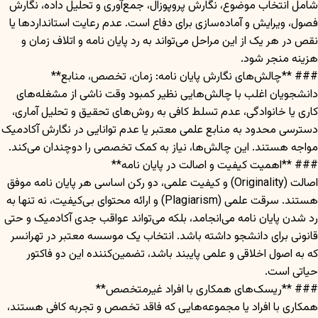
شامل انتخاب موضوع، نگارش پروپوزال، جمع‌آوری و تحلیل داده، نگارش
فصول، ویرایش و آماده‌سازی برای دفاع است. عدم رعایت استانداردها یا
نقص در هر یک از این مراحل می‌تواند به رد پایان نامه و اتلاف زمان و
هزینه منجر شود.
### **چالش‌های نگارش پایان نامه: زمان، تخصص، منابع**
دانشجویان اغلب با چالش‌هایی نظیر کمبود وقت ناشی از مشغله‌های
کاری یا خانوادگی، عدم تسلط کافی به روش‌های تحقیق و تحلیل آماری،
دسترسی محدود به منابع علمی معتبر یا عدم توانایی در نگارش آکادمیک
مواجه هستند. این چالش‌ها، نیاز به کمک تخصصی را دوچندان می‌کند.
### **اهمیت کیفیت و اصالت در پایان نامه**
اصالت (Originality) و کیفیت علمی، دو رکن اساسی هر پایان نامه موفق
هستند. سرقت علمی (Plagiarism) و ارائه محتوای بی‌کیفیت، نه تنها به
رد شدن پایان نامه می‌انجامد، بلکه می‌تواند عواقب جدی آکادمیک و حتی
قانونی برای دانشجو داشته باشد. انتخاب یک موسسه معتبر در تهرانسر
که به اصول اخلاقی و علمی پایبند باشد، تضمین‌کننده این دو فاکتور
حیاتی است.
### **ریسک‌های همکاری با افراد غیرمتخصص**
همکاری با افراد یا مجموعه‌هایی که فاقد تخصص و تجربه کافی هستند،