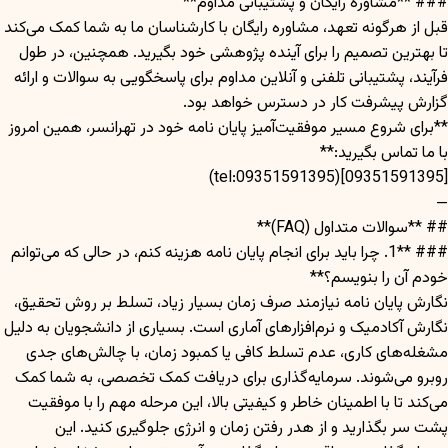
### **مشاوره رایگان و پشتیبانی مداوم**
قبل از هرگونه تعهد، مشاوره رایگان با کارشناسان ما به شما کمک می‌کند
تا بهترین تصمیم را برای آینده پژوهشی خود بگیرید. همچنین، در طول
فرآیند، پشتیبانی تلفنی و آنلاین مداوم برای پاسخگویی به سوالات و ارائه
گزارش پیشرفت کار در دسترس خواهد بود.
**برای شروع مسیر موفقیت‌آمیز پایان نامه خود در تهرانسر، همین امروز
با ما تماس بگیرید:**
[09351591395](tel:09351591395)
—
## **سوالات متداول (FAQ)**
### **1. چرا باید برای انجام پایان نامه هزینه کنم، در حالی که می‌توانم
خودم آن را بنویسم؟**
نگارش پایان نامه نیازمند صرف زمان بسیار زیاد، تسلط بر روش تحقیق،
نگارش آکادمیک و نرم‌افزارهای آماری است. بسیاری از دانشجویان به دلیل
مشغله‌های کاری، عدم تسلط کافی یا کمبود زمان، با چالش‌های جدی
روبرو می‌شوند. سرمایه‌گذاری برای دریافت کمک تخصصی، به شما کمک
می‌کند تا با اطمینان خاطر و کیفیتی بالا، این مرحله مهم را با موفقیت
پشت سر بگذارید و از هدر رفتن زمان و انرژی جلوگیری کنید. این