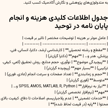
به متدولوژی‌های پژوهشی و نگارش آکادمیک کسب کنید.
جدول اطلاعات کلیدی هزینه و انجام
پایان نامه در توحید
| عامل موثر بر هزینه | توضیحات مختصر | تاثیر بر قیمت |
| :—————- | :——————————————- | :————– |
| **مقطع و رشته تحصیلی** | کارشناسی ارشد، دکترا، انسانی، فنی،
پزشکی، هنر و… | **مهم** (دکترا گران‌تر) |
| **پیچیدگی موضوع** | نوآوری، حجم منابع، روش تحقیق (کمی، کیفی،
ترکیبی) | **بسیار مهم** (پیچیده گران‌تر) |
| **حجم و زمانبندی** | تعداد صفحات و سرعت انجام (عادی، فوری) |
**متوسط** (فوری گران‌تر) |
| **نیاز به نرم‌افزار** | SPSS, AMOS, MATLAB, R, Python و… |
**مهم** (نرم‌افزار تخصصی گران‌تر) |
| **خدمات تضمینی** | عدم پلاجیاریسم، اصلاحات تا دفاع، کیفیت بالای
محتوا | **پایه (در قیمت لحاظ شده)** |