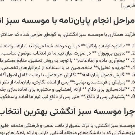
فارس. |
مراحل انجام پایان‌نامه با موسسه سبز ا
فرآیند همکاری با موسسه سبز انگشتی، به گونه‌ای طراحی شده که حداکثر کا
1. **مشاوره اولیه و رایگان:** در این مرحله، شما می‌توانید نیازها، رشته تحصیلی، موضوع پیشنهادی و زمان‌بندی خود را با کارشناسان ما مطرح کنید.
2. **تدوین پروپوزال:** در صورت نیاز، تیم ما در انتخاب موضوع مناسب، تدوین پروپوزال قوی و تأیید آن از سوی دانشگاه، شما را یاری می‌کند.
3. **جمع‌آوری داده و اطلاعات:** با توجه به روش تحقیق، منابع معتبر داخلی و خارجی برای جمع‌آوری داده‌ها و اطلاعات مورد نیاز شناسایی و استفاده می‌شوند.
4. **تجزیه و تحلیل:** متخصصین ما با استفاده از نرم‌افزارهای تخصصی، داده‌ها را تجزیه و تحلیل کرده و نتایج را به صورت دقیق ارائه می‌دهند.
5. **نگارش فصول پایان‌نامه:** نگارش هر فصل، با رعایت کامل اصول آکادمیک، منابع معتبر و فرمت‌بندی دانشگاه شما انجام می‌شود.
6. **ویرایش و فرمت‌بندی نهایی:** پس از اتمام نگارش، پایان‌نامه از نظر نگارشی، املایی و فرمت‌بندی بر اساس دستورالعمل دانشگاه شما، مورد بازبینی دقیق قرار می‌گیرد.
7. **آماده‌سازی برای دفاع:** ارائه راهنمایی و مشاوره برای آماده‌سازی جلسه دفاع، تهیه اسلاید و پاسخ به سوالات احتمالی.
8. **پشتیبانی پس از دفاع:** حتی پس از دفاع نیز، تیم ما آماده پاسخگویی و رفع ایرادات احتمالی است.
چرا موسسه سبز انگشتی بهترین انتخاب
موسسه سبز انگشتی، با درک عمیق از بافت علمی و فرهنگی منطقه خلیج فار
پژوهشگرانی که با دانشگاه‌های منطقه آشنایی دارند، و ارائه راهکارهای 