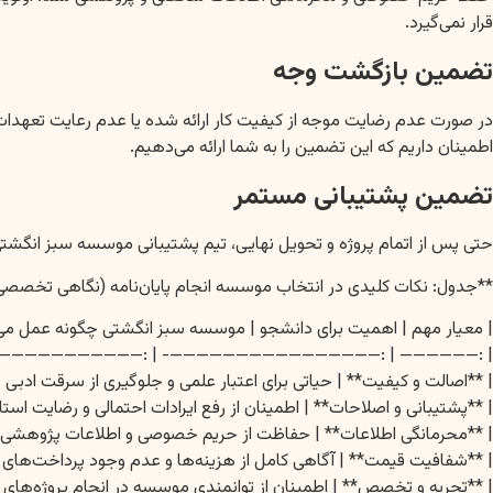
قرار نمی‌گیرد.
تضمین بازگشت وجه
در صورت عدم رضایت موجه از کیفیت کار ارائه شده یا عدم رعایت تعهدات
اطمینان داریم که این تضمین را به شما ارائه می‌دهیم.
تضمین پشتیبانی مستمر
حتی پس از اتمام پروژه و تحویل نهایی، تیم پشتیبانی موسسه سبز انگشتی 
**جدول: نکات کلیدی در انتخاب موسسه انجام پایان‌نامه (نگاهی تخصصی
| معیار مهم | اهمیت برای دانشجو | موسسه سبز انگشتی چگونه عمل می‌
———————————————————————————————————————— |
| **اصالت و کیفیت** | حیاتی برای اعتبار علمی و جلوگیری از سرقت ادبی | تضمین ۱۰۰% اصالت، استفاده از نرم‌افزارهای Plagiarism Checker، تیم مت
| **پشتیبانی و اصلاحات** | اطمینان از رفع ایرادات احتمالی و رضایت استا
| **محرمانگی اطلاعات** | حفاظت از حریم خصوصی و اطلاعات پژوهشی | رعایت کامل م
| **شفافیت قیمت** | آگاهی کامل از هزینه‌ها و عدم وجود پرداخت‌های پ
| **تجربه و تخصص** | اطمینان از توانمندی موسسه در انجام پروژه‌های پ