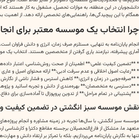
تحریم‌ها یا محدودیت‌های منطقه‌ای، دشوارتر از سایر نقاط است. تنوع فره
دانشجویان در این منطقه، به موازات تحصیل، مشغول به کار هستند که این ا
همگام با این پیچیدگی‌ها، راهنمایی‌های تخصصی ارائه دهد، از اهمیت بس
چرا انتخاب یک موسسه معتبر برای انجام
انجام پایان‌نامه به تنهایی، مستلزم صرف زمان، انرژی و دانش فراوان است
آماری پیشرفته، نیازمند یاری گرفتن از متخصصین هستند. انتخاب یک موسسه 
* **تضمین کیفیت علمی:** اطمینان از صحت روش‌شناسی، اعتبار داده‌ها
* **رعایت اصول اخلاقی و عدم سرقت ادبی:** ارائه محتوای اصیل و عاری از
* **صرفه‌جویی در زمان و انرژی:** کاهش استرس و فشار ناشی از نگارش پا
* **دسترسی به متخصصان:** بهره‌مندی از دانش و تجربه اساتید و پژو
* **پشتیبانی در تمام مراحل:** از تدوین پروپوزال تا آماده‌سازی برای دفاع.
نقش موسسه سبز انگشتی در تضمین کیفیت و مو
موسسه سبز انگشتی، با سال‌ها تجربه در زمینه مشاوره و انجام پروژه‌ها
متعهد ما، متشکل از فارغ‌التحصیلان برجسته مقاطع دکترا و کارشناسی ارش
تنها به نگارش پایان‌نامه می‌پردازیم، بلکه با تمرکز بر ارتقاء دانش و م