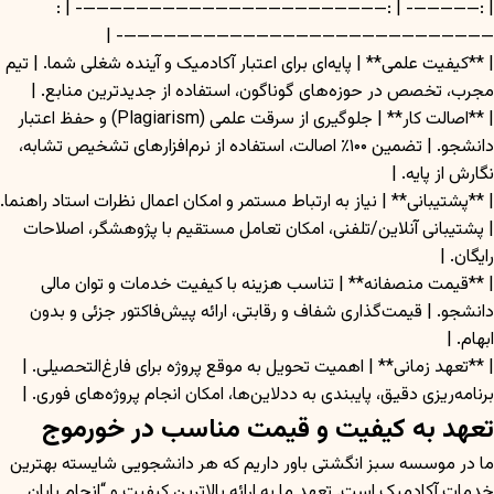
| :—————- | :———————————————————————- | :
————————————————————————————- |
| **کیفیت علمی** | پایه‌ای برای اعتبار آکادمیک و آینده شغلی شما. | تیم
مجرب، تخصص در حوزه‌های گوناگون، استفاده از جدیدترین منابع. |
| **اصالت کار** | جلوگیری از سرقت علمی (Plagiarism) و حفظ اعتبار
دانشجو. | تضمین ۱۰۰٪ اصالت، استفاده از نرم‌افزارهای تشخیص تشابه،
نگارش از پایه. |
| **پشتیبانی** | نیاز به ارتباط مستمر و امکان اعمال نظرات استاد راهنما.
| پشتیبانی آنلاین/تلفنی، امکان تعامل مستقیم با پژوهشگر، اصلاحات
رایگان. |
| **قیمت منصفانه** | تناسب هزینه با کیفیت خدمات و توان مالی
دانشجو. | قیمت‌گذاری شفاف و رقابتی، ارائه پیش‌فاکتور جزئی و بدون
ابهام. |
| **تعهد زمانی** | اهمیت تحویل به موقع پروژه برای فارغ‌التحصیلی. |
برنامه‌ریزی دقیق، پایبندی به ددلاین‌ها، امکان انجام پروژه‌های فوری. |
تعهد به کیفیت و قیمت مناسب در خورموج
ما در موسسه سبز انگشتی باور داریم که هر دانشجویی شایسته بهترین
خدمات آکادمیک است. تعهد ما به ارائه بالاترین کیفیت و “انجام پایان