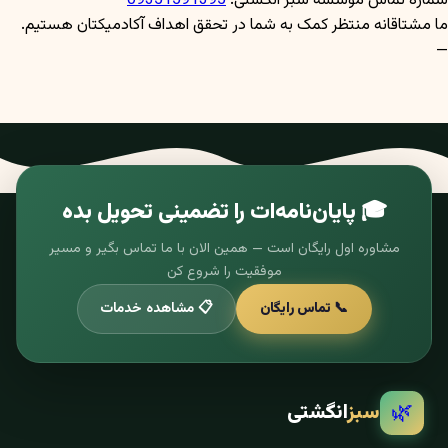
شماره تماس موسسه سبز انگشتی:
09351591395
ما مشتاقانه منتظر کمک به شما در تحقق اهداف آکادمیکتان هستیم.
—
🎓 پایان‌نامه‌ات را تضمینی تحویل بده
مشاوره اول رایگان است — همین الان با ما تماس بگیر و مسیر
موفقیت را شروع کن
📞 تماس رایگان
📋 مشاهده خدمات
🌿
سبز
انگشتی