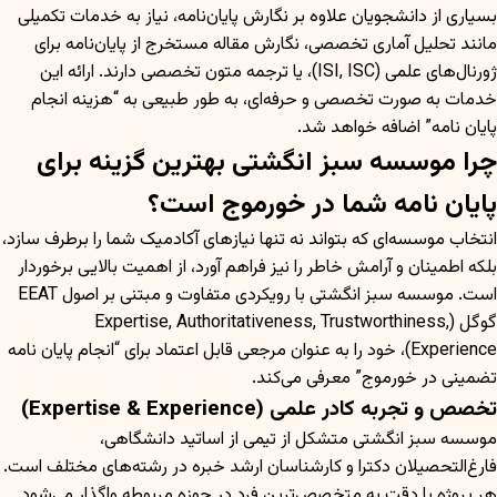
بسیاری از دانشجویان علاوه بر نگارش پایان‌نامه، نیاز به خدمات تکمیلی
مانند تحلیل آماری تخصصی، نگارش مقاله مستخرج از پایان‌نامه برای
ژورنال‌های علمی (ISI, ISC)، یا ترجمه متون تخصصی دارند. ارائه این
خدمات به صورت تخصصی و حرفه‌ای، به طور طبیعی به “هزینه انجام
پایان نامه” اضافه خواهد شد.
چرا موسسه سبز انگشتی بهترین گزینه برای
پایان نامه شما در خورموج است؟
انتخاب موسسه‌ای که بتواند نه تنها نیازهای آکادمیک شما را برطرف سازد،
بلکه اطمینان و آرامش خاطر را نیز فراهم آورد، از اهمیت بالایی برخوردار
است. موسسه سبز انگشتی با رویکردی متفاوت و مبتنی بر اصول EEAT
گوگل (Expertise, Authoritativeness, Trustworthiness,
Experience)، خود را به عنوان مرجعی قابل اعتماد برای “انجام پایان نامه
تضمینی در خورموج” معرفی می‌کند.
تخصص و تجربه کادر علمی (Expertise & Experience)
موسسه سبز انگشتی متشکل از تیمی از اساتید دانشگاهی،
فارغ‌التحصیلان دکترا و کارشناسان ارشد خبره در رشته‌های مختلف است.
هر پروژه با دقت به متخصص‌ترین فرد در حوزه مربوطه واگذار می‌شود.