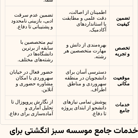
اطمینان از اصالت،
تضمین عدم سرقت
تضمین
دقت علمی و مطابقت
ادبی، بازبینی نامحدود
کیفیت
با استانداردهای
و پشتیبانی تا دفاع.
آکادمیک.
تیم متخصصین با
بهره‌مندی از دانش و
تخصص
سابقه از برترین
مهارت متخصصین هر
و تجربه
دانشگاه‌ها در
رشته.
رشته‌های مختلف.
دسترسی آسان برای
حضور فعال در خیابان
موقعیت
دانشجویان در منطقه
سهروردی با امکان
مکانی
سهروردی و مناطق
مشاوره حضوری و
اطراف.
آنلاین.
پوشش تمامی نیازهای
از نگارش پروپوزال تا
خدمات
دانشجو از ابتدای پروژه
تحلیل آماری و
جامع
تا دفاع.
آماده‌سازی برای دفاع.
خدمات جامع موسسه سبز انگشتی برای