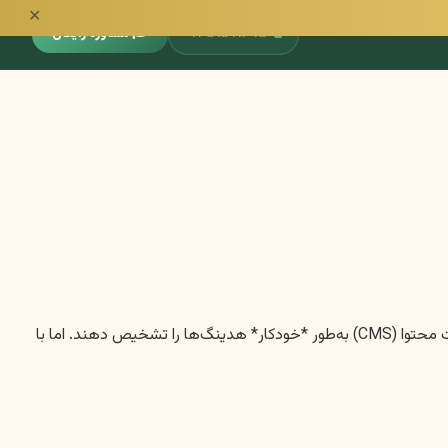
✕
📞
۰۹۳۵۱۵۹۱۳۹۵
🎓 مشاوره رایگان
**توضیح مهم:** در خروجی متنی، نمی‌توانم به‌طور مستقیم سایز و ضخامت فونت را اعمال کنم تا نرم‌افزارهایی مانند Word یا سیستم‌های مدیریت محتوا (CMS) به‌طور *خودکار* هدینگ‌ها را تشخیص دهند. اما با