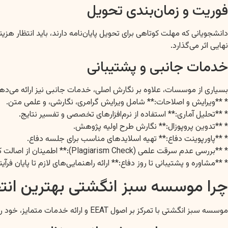
فوریت و زمان‌بندی تحویل
دانشجویانی که مهلت کوتاهی برای تحویل پایان‌نامه دارند، باید انتظار هز
نهایی اثر می‌گذارد.
خدمات جانبی و پشتیبانی
بسیاری از موسسات، علاوه بر نگارش اصلی، خدمات جانبی نیز ارائه می‌دهند ک
* **ویرایش و اصلاحات:** شامل ویرایش گرامری، نگارشی، و علمی متن.
* **تحلیل آماری:** استفاده از نرم‌افزارهای تخصصی و تفسیر نتایج.
* **تدوین پروپوزال:** نگارش طرح اولیه پژوهش.
* **پاورپوینت دفاع:** تهیه اسلایدهای مناسب برای جلسه دفاع.
* **بررسی عدم سرقت علمی (Plagiarism Check):** اطمینان از اصالت کار با استفاده از نرم‌افزارهای تخصصی.
* **مشاوره و پشتیبانی تا روز دفاع:** ارائه راهنمایی‌های لازم تا پایان فرآین
چرا موسسه سبز انگشتی بهترین انت
موسسه سبز انگشتی با تمرکز بر اصول EEAT و ارائه خدمات متمایز، خود را به عنوان شریکی قابل اعتماد برای دانشجویان در خیابان شهید مدنی معرفی می‌کند.