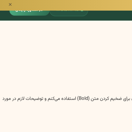
✕
📞
۰۹۳۵۱۵۹۱۳۹۵
🎓 مشاوره رایگان
با کمال احترام، برای شبیه‌سازی تیترها با فرمت واقعی H1، H2 و H3 (با در نظر گرفتن سایز و ضخامت فونت) در خروجی متنی، از نمادهای مارک‌داون برای ضخیم کردن متن (Bold) استفاده می‌کنم و توضیحات لازم در مورد