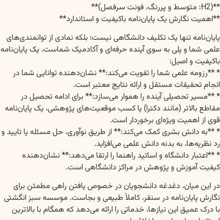
**(H2: متوسط و پررنگ، فونت سرفصل)**
**اهمیت نگارش یک پایان‌نامه باکیفیت و استاندارد**
پایان‌نامه تنها یک تکلیف دانشگاهی نیست؛ بلکه نمادی از توانمندی‌های
علمی شما و پلی به سوی آینده حرفه‌ای و آکادمیک شماست. یک پایان‌نامه
باکیفیت و اصیل:
* **رزومه علمی شما را تقویت می‌کند:** نشان‌دهنده توانایی شما در
انجام تحقیقات مستقل و ارائه نتایج معتبر است.
* **مسیر تحصیلی آینده را هموار می‌سازد:** برای ادامه تحصیل در
مقاطع بالاتر (مانند دکترا) یا کسب موقعیت‌های پژوهشی، یک پایان‌نامه
قوی از اهمیت ویژه‌ای برخوردار است.
* **به دانش بشری کمک می‌کند:** از طریق نوآوری، حل مسئله یا تایید و
رد نظریه‌ها، به بدنه دانش علمی می‌افزاید.
* **اعتبار دانشگاه و اساتید راهنما را ارتقا می‌دهد:** نشان‌دهنده
کیفیت آموزش و پژوهش در مراکز دانشگاهی است.
در این میان، دغدغه دانشجویان در خصوص یافتن راهی مطمئن برای
نگارش پایان‌نامه در سنقر، کاملاً طبیعی و بجاست. موسسه سبز انگشتی
با درک عمیق این نیازها، خدماتی را ارائه می‌دهد که همگام با بالاترین