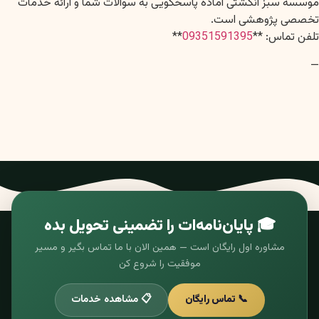
موسسه سبز انگشتی آماده پاسخگویی به سوالات شما و ارائه خدمات
تخصصی پژوهشی است.
تلفن تماس: **
09351591395
**
—
🎓 پایان‌نامه‌ات را تضمینی تحویل بده
مشاوره اول رایگان است — همین الان با ما تماس بگیر و مسیر
موفقیت را شروع کن
📞 تماس رایگان
📋 مشاهده خدمات