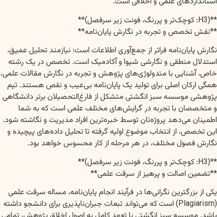
استانداردهای علمی و اخلاقی است.
**(H3: کوچک‌تر و پررنگ، فونت زیر سرفصل)**
**نقش تخصص و تجربه در نگارش پایان‌نامه**
نگارش پایان‌نامه فراتر از جمع‌آوری اطلاعات است؛ نیازمند تحلیل عمیق،
استدلال منطقی و نگارشی شیوا و آکادمیک است. تخصص در یک رشته
خاص، آشنایی با متدولوژی‌های پژوهش و تجربه در نگارش مقالات علمی،
همگی ارکان اصلی برای تولید یک پایان‌نامه بی‌عیب و نقص هستند. تیم
پژوهشی موسسه سبز انگشتی متشکل از فارغ‌التحصیلان برتر دانشگاهی
و متخصصان با تجربه در گرایش‌های مختلف علمی است که به شما
اطمینان می‌دهد پروژه‌تان توسط خبره‌ترین افراد مدیریت و نگاشته شود.
این تخصص، از انتخاب موضوع اولیه گرفته تا تحلیل داده‌های پیچیده و
نگارش فصول مختلف، در هر مرحله از کار محسوس خواهد بود.
**(H3: کوچک‌تر و پررنگ، فونت زیر سرفصل)**
**تضمین اصالت و پرهیز از سرقت علمی**
یکی از بزرگترین نگرانی‌ها در فرآیند انجام پایان‌نامه، مساله سرقت علمی
(Plagiarism) است که می‌تواند تبعات جبران‌ناپذیری برای دانشجو داشته
باشد. موسسه سبز انگشتی با تعهد کامل به اصول اخلاق پژوهش، تمامی