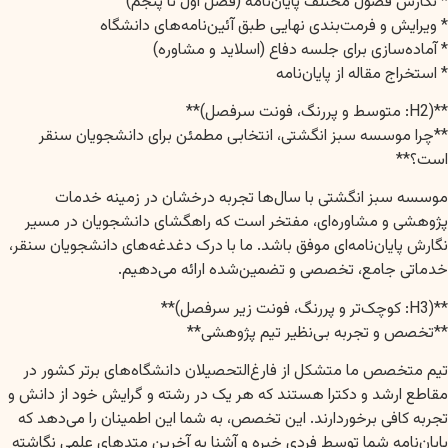
* نگارش فصول مختلف پایان‌نامه (فصل اول تا پنجم)
* ویرایش و فرمت‌بندی نهایی طبق آئین‌نامه‌های دانشگاه
* آماده‌سازی برای جلسه دفاع (اسلاید و مشاوره)
* استخراج مقاله از پایان‌نامه
**(H2: متوسط و پررنگ، فونت سرفصل)**
**چرا موسسه سبز انگشتی، انتخابی مطمئن برای دانشجویان سنقر
است؟**
موسسه سبز انگشتی با سال‌ها تجربه درخشان در زمینه خدمات
پژوهشی و مشاوره‌ای، مفتخر است که راهگشای دانشجویان در مسیر
نگارش پایان‌نامه‌ای موفق باشد. ما با درک دغدغه‌های دانشجویان سنقر،
خدماتی جامع، تخصصی و تضمین‌شده ارائه می‌دهیم.
**(H3: کوچک‌تر و پررنگ، فونت زیر سرفصل)**
**تخصص و تجربه بی‌نظیر تیم پژوهشی**
تیم متخصص ما متشکل از فارغ‌التحصیلان دانشگاه‌های برتر کشور در
مقاطع ارشد و دکترا هستند که هر یک در رشته و گرایش خود از دانش و
تجربه کافی برخوردارند. این تخصص، به شما این اطمینان را می‌دهد که
پایان‌نامه شما توسط فردی خبره و آشنا به آخرین متدهای علمی نگاشته