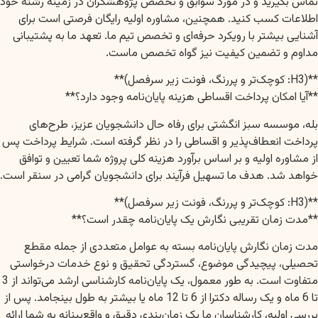
تماس بگیرید و در مورد سوابق و تخصص پژوهشگران در زمینه رشته خود
اطلاعات کسب کنید. همچنین، مشاوره اولیه رایگان فرصتی است برای
آشنایی بیشتر با رویکرد حرفه‌ای و تخصص تیم ما. تعهد ما به پشتیبانی
مداوم و تضمین کیفیت نیز گواه تخصص ماست.
**(H3: کوچک‌تر و پررنگ، فونت زیر سرفصل)**
**آیا امکان پرداخت اقساطی هزینه پایان‌نامه وجود دارد؟**
بله، موسسه سبز انگشتی برای رفاه حال دانشجویان عزیز، طرح‌های
پرداخت انعطاف‌پذیر و اقساطی را در نظر گرفته است. شرایط پرداخت پس
از مشاوره اولیه و بر اساس برآورد هزینه کلی پروژه شما تعیین و توافق
خواهد شد. هدف ما تسهیل فرآیند برای دانشجویان گرامی در سنقر است.
**(H3: کوچک‌تر و پررنگ، فونت زیر سرفصل)**
**مدت زمان تقریبی نگارش یک پایان‌نامه چقدر است؟**
مدت زمان نگارش پایان‌نامه بسته به عوامل متعددی از جمله مقطع
تحصیلی، پیچیدگی موضوع، گستردگی تحقیق و نوع خدمات درخواستی
متفاوت است. به طور معمول، یک پایان‌نامه کارشناسی ارشد می‌تواند از 3
تا 6 ماه و یک رساله دکترا از 6 تا 12 ماه یا بیشتر به طول بینجامد. پس از
بررسی اولیه، کارشناسان ما یک زمان‌بندی دقیق و واقع‌بینانه به شما ارائه