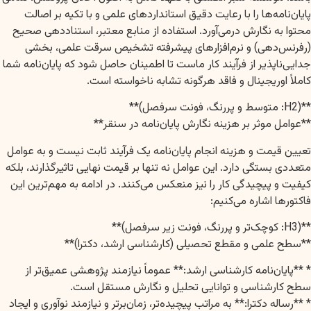
پایان‌نامه‌ها را با رعایت دقیق استانداردهای علمی و با تکیه بر اصالت
محتوا به نگارش درمی‌آورد. استفاده از منابع معتبر، استناددهی صحیح
(رفرنس‌دهی) و نرم‌افزارهای پیشرفته تشخیص سرقت علمی، بخشی
جدایی‌ناپذیر از فرآیند کار ماست تا اطمینان حاصل شود که پایان‌نامه شما
کاملاً اوریجینال و فاقد هرگونه تشابه ناخواسته است.
**(H2: متوسط و پررنگ، فونت سرفصل)**
**عوامل موثر بر هزینه نگارش پایان‌نامه در سنقر**
تعیین قیمت و هزینه انجام پایان‌نامه یک فرآیند ثابت نیست و به عوامل
متعددی بستگی دارد. این عوامل نه تنها بر قیمت نهایی تاثیرگذارند، بلکه
کیفیت و پیچیدگی کار را نیز منعکس می‌کنند. در ادامه به مهم‌ترین این
فاکتورها اشاره می‌کنیم:
**(H3: کوچک‌تر و پررنگ، فونت زیر سرفصل)**
**سطح علمی و مقطع تحصیلی (کارشناسی ارشد، دکترا)**
* **پایان‌نامه کارشناسی ارشد:** عموماً نیازمند پژوهشی عمیق‌تر از
سطح کارشناسی و توانایی تحلیل و نگارش مستقل است.
* **رساله دکترا:** به مراتب پیچیده‌تر، زمان‌برتر و نیازمند نوآوری و ایجاد