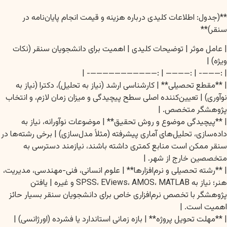
**(جدول: اطلاعات کلیدی درباره هزینه و قیمت انجام پایان‌نامه در
سنقر)**
| عامل موثر | توضیحات کلیدی | اهمیت برای دانشجویان سنقر (نکات
ویژه) |
| :———- | :———— | :———————————- |
| **مقطع تحصیلی** | کارشناسی ارشد (نیاز به تحلیل)، دکترا (نیاز به
نوآوری) | تعیین‌کننده اصلی سطح پیچیدگی و میزان زمان لازم، و انتخاب
پژوهشگر متخصص. |
| **پیچیدگی موضوع و روش تحقیق** | موضوعات نوآورانه، نیاز به
داده‌سازی، تحلیل‌های آماری پیشرفته (مثلاً مدل‌سازی) | برخی رشته‌ها در
سنقر ممکن است منابع کمتری داشته باشند، نیازمند دسترسی به
متخصصین خارج از شهر. |
| **رشته تحصیلی و نرم‌افزارها** | علوم انسانی، فنی-مهندسی، مدیریت،
هنر؛ نیاز به SPSS، EViews، AMOS، MATLAB و غیره | یافتن
پژوهشگر با تخصص نرم‌افزاری خاص برای دانشجویان سنقر بسیار حائز
اهمیت است. |
| **مهلت تحویل پروژه** | بازه زمانی استاندارد یا فشرده (اورژانسی) |