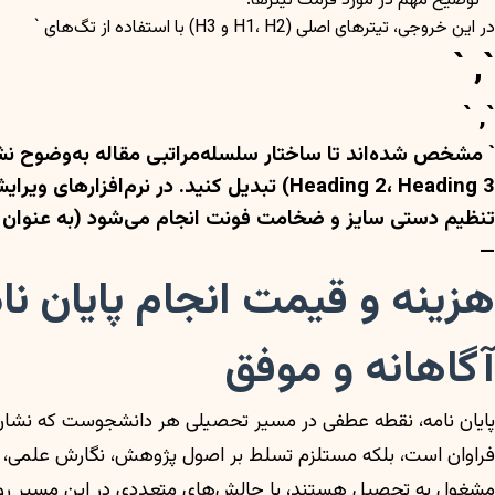
**توضیح مهم در مورد فرمت تیترها:**
در این خروجی، تیترهای اصلی (H1، H2 و H3) با استفاده از تگ‌های `
`, `
`, `
تنظیم دستی سایز و ضخامت فونت انجام می‌شود (به عنوان مثال، H1: فونت بزرگتر و ضخیم‌تر، H2: فونت کمی کوچکتر و ضخیم‌تر از H1، H3: فونت استاندارد ب
—
هزینه و قیمت انجام پایان ن
آگاهانه و موفق
پایان نامه، نقطه عطفی در مسیر تحصیلی هر دانشجوست که نشان‌د
فراوان است، بلکه مستلزم تسلط بر اصول پژوهش، نگارش علمی، تح
مشغول به تحصیل هستند، با چالش‌های متعددی در این مسیر روبرو