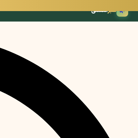
🌿
سبز
انگشتی