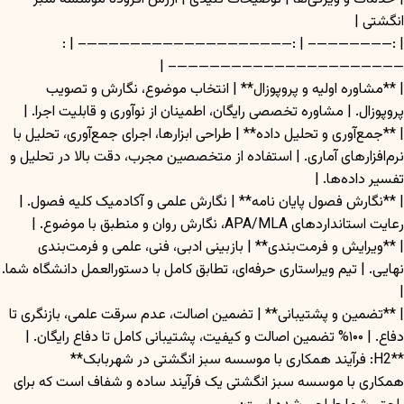
انگشتی |
| :———————– | :———————————————————– | :
—————————————————————– |
| **مشاوره اولیه و پروپوزال** | انتخاب موضوع، نگارش و تصویب
پروپوزال. | مشاوره تخصصی رایگان، اطمینان از نوآوری و قابلیت اجرا. |
| **جمع‌آوری و تحلیل داده** | طراحی ابزارها، اجرای جمع‌آوری، تحلیل با
نرم‌افزارهای آماری. | استفاده از متخصصین مجرب، دقت بالا در تحلیل و
تفسیر داده‌ها. |
| **نگارش فصول پایان نامه** | نگارش علمی و آکادمیک کلیه فصول. |
رعایت استانداردهای APA/MLA، نگارش روان و منطبق با موضوع. |
| **ویرایش و فرمت‌بندی** | بازبینی ادبی، فنی، علمی و فرمت‌بندی
نهایی. | تیم ویراستاری حرفه‌ای، تطابق کامل با دستورالعمل دانشگاه شما.
|
| **تضمین و پشتیبانی** | تضمین اصالت، عدم سرقت علمی، بازنگری تا
دفاع. | ۱۰۰% تضمین اصالت و کیفیت، پشتیبانی کامل تا دفاع رایگان. |
**H2: فرآیند همکاری با موسسه سبز انگشتی در شهربابک**
همکاری با موسسه سبز انگشتی یک فرآیند ساده و شفاف است که برای