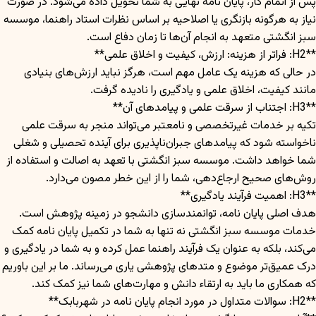
پس از اتمام کار، پایان نامه نهایی به شما تحویل داده می‌شود. در صورت
نیاز به هرگونه بازنگری یا اصلاحیه بر اساس نظرات استاد راهنما، موسسه
سبز انگشتی متعهد به انجام آن‌ها تا زمان دفاع است.
**H2: فراتر از هزینه: ارزش، کیفیت و اخلاق علمی**
در حالی که هزینه یک عامل مهم است، هرگز نباید ارزش‌های بنیادی
مانند کیفیت، اخلاق علمی و یادگیری را نادیده گرفت.
**H3: اجتناب از سرقت علمی و پیامدهای آن**
تکیه بر خدمات غیرتخصصی و نامعتبر می‌تواند منجر به سرقت علمی
ناخواسته شود که پیامدهای جبران‌ناپذیری برای آینده تحصیلی و شغلی
شما خواهد داشت. موسسه سبز انگشتی با تعهد به اصالت و استفاده از
روش‌های صحیح ارجاع‌دهی، شما را از این خطر مصون می‌دارد.
**H3: اهمیت فرآیند یادگیری**
هدف اصلی پایان نامه، توانمندسازی دانشجو در زمینه پژوهش است.
خدمات موسسه سبز انگشتی نه تنها به شما در تکمیل پایان نامه کمک
می‌کند، بلکه به عنوان یک فرآیند راهنما عمل کرده و به شما در یادگیری و
درک عمیق‌تر موضوع و متدهای پژوهشی یاری می‌رساند. ما بر این باوریم
که همکاری ما باید به ارتقاء دانش و مهارت‌های شما نیز کمک کند.
**H2: سوالات متداول در مورد انجام پایان نامه در شهربابک**