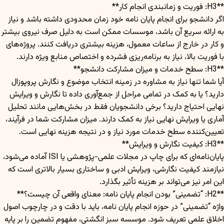
**H3: فوریت و زمانبندی انجام کار**
اگر دانشجو برای انجام پایان نامه خود زمان محدودی داشته باشد و نیاز
به ارائه سریع آن باشد، موسسات ممکن است به دلیل صرف نیروی بیشتر
و کار در خارج از ساعات معمول، هزینه بیشتری دریافت کنند. پروژه‌های
با فوریت بالا، نیاز به برنامه‌ریزی فشرده و اختصاص منابع ویژه دارند.
**H3: سطح خدمات و میزان مشارکت دانشجو**
آیا شما تنها نیاز به مشاوره در زمینه انتخاب موضوع و نگارش پروپوزال
دارید؟ یا به کمک در تمامی مراحل از جمع‌آوری داده تا نگارش و ویرایش
نهایی احتیاج دارید؟ برخی دانشجویان فقط در بخش‌هایی مانند تحلیل
آماری یا ویرایش نهایی نیاز به کمک دارند. میزان مشارکت شما در فرآیند،
تعیین‌کننده سطح خدمات مورد نیاز و در نتیجه هزینه نهایی است.
**H3: کیفیت نگارش و ویرایش**
پایان‌نامه‌ای که برای چاپ در مجلات علمی-پژوهشی یا ISI آماده می‌شود،
نیازمند کیفیت نگارشی، ویرایش ادبی و ساختاری بسیار بالاتری است که
این امر نیز می‌تواند بر هزینه تأثیر بگذارد.
**H2: “تضمینی” بودن انجام پایان نامه: معنای واقعی آن چیست؟**
واژه “تضمینی” در حوزه انجام پایان نامه، باید با دقت و در چارچوب اصول
اخلاق علمی تعریف شود. موسسه سبز انگشتی، مفهوم تضمین را بر پایه