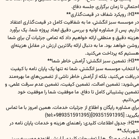
احتمالی تا زمان برگزاری جلسه دفاع.
**H3: رویکرد شفاف در قیمت‌گذاری**
در موسسه سبز انگشتی، ما به شفافیت کامل در قیمت‌گذاری اعتقاد
داریم. پس از مشاوره اولیه و بررسی دقیق ابعاد پروژه شما، یک برآورد
هزینه دقیق و منطقی ارائه خواهیم داد که تمامی جزئیات آن برای شما
روشن خواهد بود. ما به دنبال ارائه بالاترین ارزش در مقابل هزینه‌ای
هستیم که پرداخت می‌کنید.
**H3: تضمین سبز انگشتی: آرامش خاطر شما**
با انتخاب موسسه سبز انگشتی، شما نه تنها یک پایان نامه با کیفیت
دریافت می‌کنید، بلکه از آرامش خاطر ناشی از تضمین‌های ما بهره‌مند
می‌شوید: تضمین اصالت، تضمین کیفیت، تضمین عدم سرقت علمی، و
تضمین پشتیبانی کامل تا دفاع. ما موفقیت شما را موفقیت خود
می‌دانیم.
برای مشاوره رایگان و اطلاع از جزئیات خدمات، همین امروز با ما تماس
بگیرید: [09351591395](tel:+989351591395)
**H2: جدول اطلاعات کلیدی: راهنمای هزینه و خدمات پایان نامه در
شهربابک**
| خدمات و ویژگی‌ها | توضیحات کلیدی | ارزش افزوده موسسه سبز