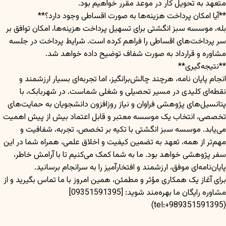
متعهد به تحویل کار در موعد مقرر خواهیم بود.
**آیا امکان پرداخت هزینه‌ها به صورت اقساطی وجود دارد؟**
بله، موسسه سبز انگشتی برای تسهیل پرداخت هزینه‌ها، امکان توافق بر
سر پرداخت‌های اقساطی را فراهم کرده است. شرایط پرداخت در جلسه
مشاوره و قرارداد به صورت شفاف توضیح داده خواهد شد.
**نتیجه‌گیری**
انجام پایان نامه، هرچند چالش‌برانگیز، اما تجربه‌ای بسیار ارزشمند و
نقطه‌ای کلیدی در مسیر تحصیلی و شغلی شماست. در شهربابک، با
پتانسیل‌های پژوهشی فراوان و نیاز روزافزون دانشجویان به حمایت‌های
تخصصی، انتخاب یک موسسه معتبر و قابل اعتماد بیش از پیش اهمیت
می‌یابد. موسسه سبز انگشتی با تکیه بر تخصص، تجربه، شفافیت و
مهم‌تر از همه، تعهد به تضمین کیفیت و اخلاق علمی، همراه شما در این
سفر پژوهشی خواهد بود. ما به شما کمک می‌کنیم تا با آرامش خاطر،
پایان‌نامه‌ای موفق، ارزشمند و افتخارآمیز را به سرانجام برسانید.
برای آغاز یک همکاری مؤثر و مطمئن، همین امروز با ما تماس بگیرید و از
مشاوره رایگان ما بهره‌مند شوید: [09351591395]
(tel:+989351591395)