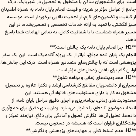
است. برای دانشجویان ساکن یا مشغول به تحصیل در شهربابک، درک
جامع از عوامل مؤثر بر هزینه و قیمت انجام پایان نامه، به همراه اطمینان
از کیفیت و تضمین‌های لازم، از اهمیت بالایی برخوردار است. موسسه
سبز انگشتی، با تعهد به ارائه خدمات تخصصی و تضمین‌شده، در این
مسیر همراه شماست تا با شفافیت کامل، به تمامی ابهامات شما پاسخ
دهد.
**H2: چرا انجام پایان نامه یک چالش است؟**
انجام یک پایان نامه موفق، فراتر از یک پروژه آکادمیک است؛ این یک سفر
پژوهشی است که با چالش‌های متعددی همراه است. درک این چالش‌ها،
اولین گام برای یافتن راه‌حل‌های مؤثر است.
**H3: محدودیت‌های زمانی و برنامه شلوغ**
بسیاری از دانشجویان مقاطع کارشناسی ارشد و دکترا، علاوه بر تحصیل،
مشغول به کار یا دارای مسئولیت‌های خانوادگی هستند. این
محدودیت‌های زمانی، برنامه‌ریزی و اجرای دقیق مراحل پایان نامه، از
انتخاب موضوع تا دفاع، را دشوار می‌سازد. زمان‌بندی دقیق برای جمع‌آوری
داده‌ها، تحلیل آن‌ها، نگارش فصول و آمادگی برای دفاع، نیازمند تمرکز و
وقت‌گذاری فراوان است که همیشه در دسترس نیست.
**H3: عدم تسلط کافی بر مهارت‌های پژوهشی و نگارشی**