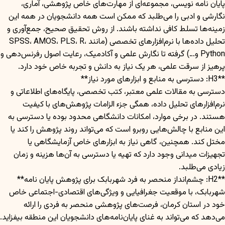
پایان نامه نویسی، مجموعه‌ای از مهارت‌های خاص پژوهشی، آماری،
نگارشی و ادبی را می‌طلبد که ممکن است همه دانشجویان در همه این
زمینه‌ها تسلط کافی نداشته باشند. از روش تحقیق صحیح، جمع‌آوری و
تحلیل داده‌ها با نرم‌افزارهای تخصصی (مانند SPSS، AMOS، PLS، R،
Python و…) گرفته تا نگارش علمی و آکادمیک، رعایت اصول رفرنس‌دهی و
پرهیز از سرقت علمی، هر یک نیاز به دانش و تجربه خاص خود دارد.
**H3: دسترسی به منابع و ابزارهای مورد نیاز**
دسترسی به مقالات علمی معتبر، کتب تخصصی، پایگاه‌های اطلاعاتی و
نرم‌افزارهای تحلیل داده، همگی جزء الزامات پژوهش‌های با کیفیت
هستند. در برخی موارد، امکانات دانشگاهی محدود بوده یا دسترسی به
این منابع با چالش‌هایی روبرو است که می‌تواند روند پژوهش را کند یا
مختل کند. همچنین، گاهی نیاز به ابزارهای خاص آزمایشگاهی یا
تجهیزات میدانی وجود دارد که تهیه یا دسترسی به آن‌ها هزینه و زمان
زیادی می‌طلبد.
**H2: چشم‌انداز منحصر به فرد شهربابک برای پژوهش پایان نامه**
شهربابک، با موقعیت جغرافیایی و ویژگی‌های اقتصادی-اجتماعی خاص
خود در استان کرمان، فرصت‌های پژوهشی منحصر به فردی را ارائه
می‌دهد که می‌تواند به غنای پایان‌نامه‌های دانشجویان این منطقه بیفزاید.