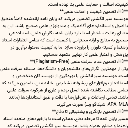
کیفیت، اصالت و حمایت علمی بنا نهاده است.
**H3: تضمین کیفیت و اصالت علمی**
موسسه سبز انگشتی تضمین می‌کند که پایان نامه ارائه‌شده کاملاً منطبق
با اصول و استانداردهای آکادمیک و متدولوژی علمی صحیح باشد. این به
معنای رعایت ساختار استاندارد پایان نامه، نگارش علمی، استناددهی
صحیح به منابع و ارائه محتوایی با کیفیت است که تمامی انتظارات استاد
راهنما و کمیته داوران را برآورده سازد. ما به کیفیت محتوا، نوآوری در
پژوهش و اعتبار علمی کار نهایی متعهد هستیم.
**H3: تضمین عدم سرقت علمی (Plagiarism-Free)**
یکی از مهمترین نگرانی‌های دانشجویان و دانشگاه‌ها، مسئله سرقت علمی
است. موسسه سبز انگشتی با بهره‌گیری از نویسندگان متخصص و
استفاده از نرم‌افزارهای پیشرفته تشخیص تشابه متن، تضمین می‌کند که
تمامی مطالب نگاشته شده اصیل بوده و عاری از هرگونه سرقت علمی
باشد. تمامی ارجاعات و نقل‌قول‌ها با دقت و طبق استانداردها (مانند
APA، MLA، شیکاگو و…) صورت می‌گیرد.
**H3: تضمین بازنگری و پشتیبانی تا دفاع**
مسیر پایان نامه تا مرحله دفاع، ممکن است با بازخوردهای متعدد استاد
راهنما و مشاور همراه باشد. موسسه سبز انگشتی تضمین می‌کند که