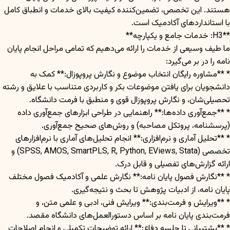
هستند. این تخصص، تضمین‌کننده کیفیت بالای خدمات و انطباق کامل
با استانداردهای آکادمیک است.
**H3: خدمات جامع و یکپارچه**
ما طیف وسیعی از خدمات را ارائه می‌دهیم که تمامی مراحل انجام پایان
نامه را در بر می‌گیرد:
* **مشاوره رایگان انتخاب موضوع و نگارش پروپوزال:** کمک به
دانشجویان برای یافتن موضوعات بکر و کاربردی متناسب با علایق و رشته
تحصیلی‌شان، و نگارش پروپوزال قوی و منطبق با فرمت دانشگاه.
* **جمع‌آوری داده‌ها:** راهنمایی در طراحی ابزارهای جمع‌آوری داده
(پرسشنامه، پروتکل مصاحبه) و روش‌های صحیح جمع‌آوری.
* **تحلیل آماری و نرم‌افزاری:** انجام تحلیل‌های آماری با نرم‌افزارهای
تخصصی (SPSS, AMOS, SmartPLS, R, Python, EViews, Stata) و
ارائه گزارش‌های تفصیلی و قابل درک.
* **نگارش فصول پایان نامه:** نگارش علمی و آکادمیک فصول مختلف
پایان نامه، از ادبیات پژوهش تا بحث و نتیجه‌گیری.
* **ویرایش و فرمت‌بندی:** ویرایش فنی، ادبی و علمی متن، و
فرمت‌بندی پایان نامه بر اساس دستورالعمل‌های دانشگاه مقصد.
* **پشتیبانی تا جلسه دفاع:** ارائه توضیحات تکمیلی و انجام اصلاحات