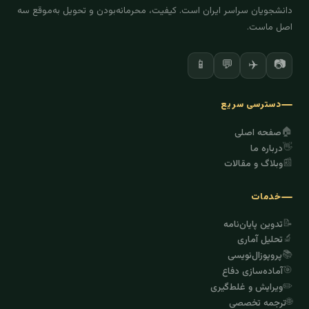
دانشجویان سراسر ایران است. کیفیت، محرمانه‌بودن و تحویل به‌موقع سه
اصل ماست.
✈️
📷
📱
💬
دسترسی سریع
🏠
صفحه اصلی
👋
درباره ما
📰
وبلاگ و مقالات
خدمات
📝
تدوین پایان‌نامه
🔬
تحلیل آماری
📚
پروپوزال‌نویسی
🎯
آماده‌سازی دفاع
✏️
ویرایش و غلط‌گیری
🌐
ترجمه تخصصی