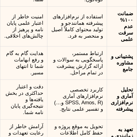
ضمانت
استفاده از نرم‌افزارهای
امنیت خاطر از
۱۰۰%
پیشرفته همانندجو و
اعتبار علمی پایان
عدم
تولید محتوای کاملاً اصیل
نامه و پرهیز از
سرقت
و منحصر به فرد.
چالش‌های اخلاقی.
علمی
ارتباط مستمر،
هدایت گام به گام
پشتیبانی و
پاسخگویی به سوالات و
و رفع ابهامات
مشاوره
ارائه گزارش پیشرفت
شما تا انتهای
جامع
در تمام مراحل.
مسیر.
دقت و اعتبار
تحلیل
کاربرد تخصصی
حداکثری در بخش
آماری و
نرم‌افزارهای آماری
یافته‌ها و
نرم‌افزاری
(SPSS, Amos, R و…)
نتیجه‌گیری پایان
پیشرفته
و تفسیر علمی نتایج.
نامه شما.
تحویل به موقع پروژه و
آرامش خاطر از
تعهد به
حفظ کامل اطلاعات
رعایت تعهدات و
زمانبندی و