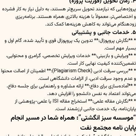
۴. زمان تحویل (فوریت پروژه)
پروژه‌هایی که نیازمند تحویل سریع‌تر هستند، به دلیل نیاز به کار فشرده
و اختصاصی‌تر، معمولاً با هزینه بالاتری همراه هستند. برنامه‌ریزی
زودهنگام می‌تواند به کاهش هزینه‌ها کمک کند.
۵. خدمات جانبی و پشتیبانی
* **نگارش پروپوزال:** تدوین یک پروپوزال قوی و تأیید شده، گام اول و
بسیار مهم است.
* **ویرایش و بازبینی:** خدمات ویرایش تخصصی، گرامری و محتوایی،
تضمین‌کننده کیفیت نهایی کار است.
* **بررسی سرقت ادبی (Plagiarism Check):** اطمینان از اصالت محتوا
و عدم وجود سرقت ادبی، از الزامات دانشگاهی است.
* **آماده‌سازی برای دفاع:** ارائه مشاوره و راهنمایی برای جلسه دفاع،
می‌تواند اعتماد به نفس دانشجو را افزایش دهد.
* **نگارش مقاله علمی:** استخراج مقاله ISI یا علمی-پژوهشی از
پایان‌نامه، یک خدمت جانبی ارزشمند است.
“موسسه سبز انگشتی”: همراه شما در مسیر انجام
پایان نامه مجتمع نفت