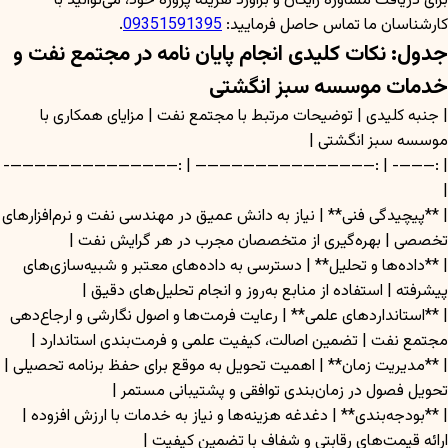
برای دریافت مشاوره رایگان و برآورد هزینه پروژه خود، می‌توانید با
کارشناسان ما تماس حاصل فرمایید:
09351591395
.
جدول: نکات کلیدی انجام پایان نامه در مجتمع نفت و
خدمات موسسه سبز انگشتی
| جنبه کلیدی | توضیحات مرتبط با مجتمع نفت | مزایای همکاری با
موسسه سبز انگشتی |
| :———- | :——————————————— | :——————————————-
|
| **پیچیدگی فنی** | نیاز به دانش عمیق در مهندسی نفت و نرم‌افزارهای
تخصصی | بهره‌گیری از متخصصان مجرب در هر گرایش نفت |
| **داده‌ها و تحلیل** | دسترسی به داده‌های معتبر و شبیه‌سازی‌های
پیشرفته | استفاده از منابع به‌روز و انجام تحلیل‌های دقیق |
| **استانداردهای علمی** | رعایت فرمت‌ها و اصول نگارشی و ارجاع‌دهی
مجتمع نفت | تضمین اصالت، کیفیت علمی و فرمت‌بندی استاندارد |
| **مدیریت زمان** | اهمیت تحویل به موقع برای حفظ برنامه تحصیلی |
تحویل فصول در زمان‌بندی توافقی و پشتیبانی مستمر |
| **بودجه‌بندی** | دغدغه هزینه‌ها و نیاز به خدمات با ارزش افزوده |
ارائه قیمت‌های رقابتی و شفاف با تضمین کیفیت |