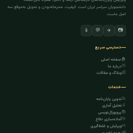
دانشجویان سراسر ایران است. کیفیت، محرمانه‌بودن و تحویل به‌موقع سه
اصل ماست.
✈️
📷
📱
💬
دسترسی سریع
🏠
صفحه اصلی
👋
درباره ما
📰
وبلاگ و مقالات
خدمات
📝
تدوین پایان‌نامه
🔬
تحلیل آماری
📚
پروپوزال‌نویسی
🎯
آماده‌سازی دفاع
✏️
ویرایش و غلط‌گیری
🌐
ترجمه تخصصی