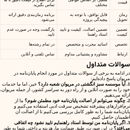
قیمت
مختلف
تماس بگیرید.
زمان
قابل توافق، با توجه به
برنامه زمان‌بندی دقیق ارائه
تحویل
پیچیدگی پروژه
می‌شود.
تضمین
تضمین اصالت، کیفیت و تایید
بازگشت وجه در صورت عدم
کیفیت
استاد راهنما
تایید.
تخصص
اساتید مجرب و متخصص
در تمام رشته‌ها.
ارتباط
مشاوره و پشتیبانی مداوم
تماس تلفنی و آنلاین.
سوالات متداول
در ادامه به برخی از سوالات متداول در مورد انجام پایان‌نامه در
مریوان پاسخ داده‌ایم:
1. آیا موسسه سبز انگشتی در مریوان شعبه دارد؟
خیر، اما ما خدمات
خود را به صورت آنلاین و از راه دور به سراسر کشور، از جمله مریوان،
ارائه می‌دهیم.
2. چگونه می‌توانم از اصالت پایان‌نامه خود مطمئن شوم؟
ما از
نرم‌افزارهای پیشرفته تشخیص سرقت ادبی استفاده می‌کنیم و
پایان‌نامه شما را به طور کامل بررسی می‌کنیم تا از اصالت آن
اطمینان حاصل کنیم.
3. اگر پایان‌نامه من توسط استاد راهنمایم تایید نشود چه اتفاقی
می‌افتد؟
در این صورت، طبق ضمانت ما، هزینه پرداختی شما به طور