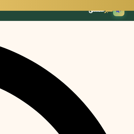
🌿
سبز
انگشتی