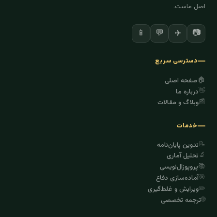
اصل ماست.
✈️
📷
📱
💬
دسترسی سریع
🏠
صفحه اصلی
👋
درباره ما
📰
وبلاگ و مقالات
خدمات
📝
تدوین پایان‌نامه
🔬
تحلیل آماری
📚
پروپوزال‌نویسی
🎯
آماده‌سازی دفاع
✏️
ویرایش و غلط‌گیری
🌐
ترجمه تخصصی