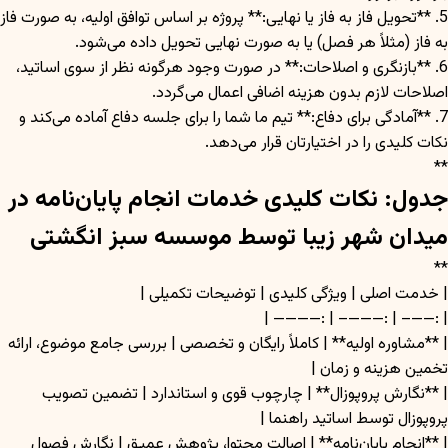
5. **تحویل فاز به فاز یا نهایی:** پروژه بر اساس توافق اولیه، به صورت فاز
به فاز (مثلاً هر فصل) یا به صورت نهایی تحویل داده می‌شود.
6. **بازنگری و اصلاحات:** در صورت وجود هرگونه نظر از سوی اساتید،
اصلاحات لازم بدون هزینه اضافی اعمال می‌گردد.
7. **آمادگی برای دفاع:** تیم ما شما را برای جلسه دفاع آماده می‌کند و
نکات کلیدی را در اختیارتان قرار می‌دهد.
**
جدول: نکات کلیدی خدمات انجام پایان‌نامه در
میدان شهر زیبا توسط موسسه سبز انگشتی
**
| خدمت اصلی | ویژگی کلیدی | توضیحات تکمیلی |
| :——– | :———– | :———— |
| **مشاوره اولیه** | کاملاً رایگان و تخصصی | بررسی جامع موضوع، ارائه
تخمین هزینه و زمان |
| **نگارش پروپوزال** | چارچوب قوی و استاندارد | تضمین تصویب
پروپوزال توسط اساتید راهنما |
| **انجام پایان‌نامه** | اصالت محتوا، پژوهش عمیق | نگارش فصول