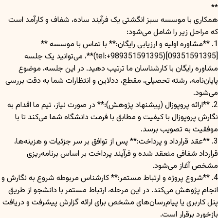
**
همکاری با موسسه سبز انگشتی یک فرآیند ساده، شفاف و کارآمد است
که مراحل زیر را شامل می‌شود:
1. **مشاوره اولیه و ارزیابی رایگان:** با تماس با موسسه **
[09351591395](tel:+989351591395)**، می‌توانید یک جلسه
مشاوره رایگان با کارشناسان ما ترتیب دهید. در این جلسه، موضوع
پایان‌نامه، رشته تحصیلی، مقطع، ددلاین و انتظارات شما به دقت بررسی
می‌شود.
2. **ارائه پروپوزال (پیشنهاد پژوهش):** در صورت نیاز، تیم ما اقدام به
نگارش پروپوزال با کیفیت و مطابق با فرمت دانشگاه شما می‌کند تا با
موفقیت به تصویب برسد.
3. **عقد قرارداد و پرداخت:** پس از توافق بر سر جزئیات و هزینه‌ها،
قرارداد شفافی منعقد شده و فرآیند پرداخت بر اساس برنامه‌ریزی
مشخص آغاز می‌شود.
4. **شروع پروژه و ارتباط مستمر:** کارشناس مربوطه شروع به نگارش و
انجام پژوهش می‌کند. در این مرحله، ارتباط مستمر با دانشجو از طریق
پنل کاربری یا پیام‌رسان‌های مشخص برای ارائه گزارش پیشرفت و دریافت
بازخورد برقرار است.