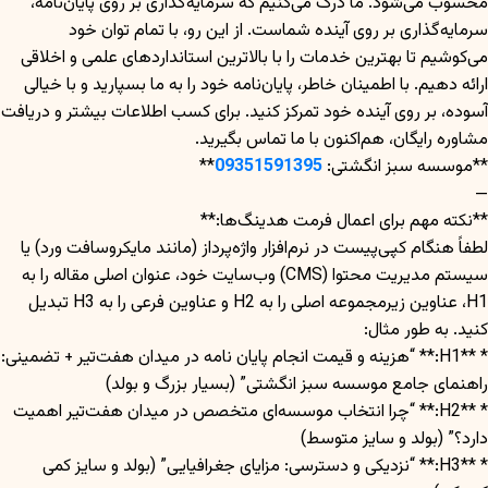
محسوب می‌شود. ما درک می‌کنیم که سرمایه‌گذاری بر روی پایان‌نامه،
سرمایه‌گذاری بر روی آینده شماست. از این رو، با تمام توان خود
می‌کوشیم تا بهترین خدمات را با بالاترین استانداردهای علمی و اخلاقی
ارائه دهیم. با اطمینان خاطر، پایان‌نامه خود را به ما بسپارید و با خیالی
آسوده، بر روی آینده خود تمرکز کنید. برای کسب اطلاعات بیشتر و دریافت
مشاوره رایگان، هم‌اکنون با ما تماس بگیرید.
**موسسه سبز انگشتی:
09351591395
**
—
**نکته مهم برای اعمال فرمت هدینگ‌ها:**
لطفاً هنگام کپی‌پیست در نرم‌افزار واژه‌پرداز (مانند مایکروسافت ورد) یا
سیستم مدیریت محتوا (CMS) وب‌سایت خود، عنوان اصلی مقاله را به
H1، عناوین زیرمجموعه اصلی را به H2 و عناوین فرعی را به H3 تبدیل
کنید. به طور مثال:
* **H1:** “هزینه و قیمت انجام پایان نامه در میدان هفت‌تیر + تضمینی:
راهنمای جامع موسسه سبز انگشتی” (بسیار بزرگ و بولد)
* **H2:** “چرا انتخاب موسسه‌ای متخصص در میدان هفت‌تیر اهمیت
دارد؟” (بولد و سایز متوسط)
* **H3:** “نزدیکی و دسترسی: مزایای جغرافیایی” (بولد و سایز کمی