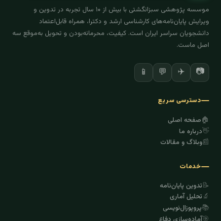
موسسه پژوهشی سبزانگشتی با بیش از ۱۰ سال تجربه در تدوین و
ویرایش پایان‌نامه‌های کارشناسی ارشد و دکترا، همراه قابل‌اعتماد
دانشجویان سراسر ایران است. کیفیت، محرمانه‌بودن و تحویل به‌موقع سه
اصل ماست.
✈️
📷
📱
💬
دسترسی سریع
🏠
صفحه اصلی
👋
درباره ما
📰
وبلاگ و مقالات
خدمات
📝
تدوین پایان‌نامه
🔬
تحلیل آماری
📚
پروپوزال‌نویسی
🎯
آماده‌سازی دفاع