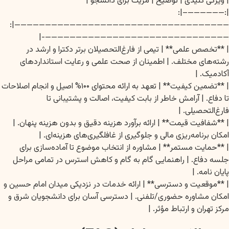
| ویژگی کلیدی | توضیح | مزیت برای دانشجو |
|:——————–|:
———————————————————————————————————|:
——————————————————————————————-|
| **تخصص علمی** | تیمی از فارغ‌التحصیلان برتر دکترا و ارشد در
رشته‌های مختلف. | اطمینان از صحت علمی و رعایت استانداردهای
آکادمیک. |
| **تضمین کیفیت** | تعهد به ارائه محتوای ۱۰۰% اصیل و انجام اصلاحات
تا دفاع. | آرامش خاطر از بابت کیفیت، اصالت و پشتیبانی تا
فارغ‌التحصیلی. |
| **شفافیت قیمت** | ارائه برآورد هزینه دقیق و بدون هزینه پنهان. |
امکان برنامه‌ریزی مالی و جلوگیری از غافلگیری‌های هزینه‌ای. |
| **حمایت مستمر** | مشاوره از انتخاب موضوع تا آماده‌سازی برای
جلسه دفاع. | راهنمایی گام به گام و کاهش استرس در تمامی مراحل
پایان نامه. |
| **موقعیت و دسترسی** | ارائه خدمات در نزدیکی میدان امام حسین و
امکان مشاوره حضوری/تلفنی. | دسترسی آسان برای دانشجویان شرق و
مرکز تهران و ارتباط مؤثر. |