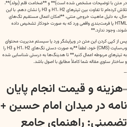
در متن با توضیحات مشخص شده است)** و **ضخامت قلم (بولد)**،
تلاش کرده‌ام تا تفاوت بین تیترهای H1، H2 و H3 را نشان دهم. با این
حال، به دلیل ماهیت خروجی متنی، **امکان اعمال مستقیم تگ‌های
HTML یا فرمت‌بندی واقعی ورد که به صورت خودکار تشخیص داده
شوند، وجود ندارد.**
پس از کپی کردن این متن در ویرایشگر ورد یا سیستم مدیریت محتوای
وب‌سایت (CMS) خود، لطفاً **به صورت دستی تگ‌های H1، H2 و H3 را
به تیترهای مربوطه اعمال کنید** تا هدینگ‌ها به درستی شناسایی شده
و ساختار سئوی مقاله شما کاملاً مطابق با اصول باشد.
—
هزینه و قیمت انجام پایان
**
نامه در میدان امام حسین +
تضمینی: راهنمای جامع