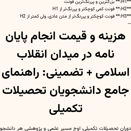
**H1:** بزرگترین و پررنگ‌ترین فونت
**H2:** فونت کمی کوچکتر و پررنگ‌تر از H1
**H3:** فونت کوچکتر و پررنگ‌تر از متن عادی، ولی کمتر از H2
—
هزینه و قیمت انجام پایان
نامه در میدان انقلاب
اسلامی + تضمینی: راهنمای
جامع دانشجویان تحصیلات
تکمیلی
دوران تحصیلات تکمیلی، اوج مسیر علمی و پژوهشی هر دانشجو