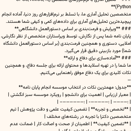
Python)**
متخصصین تحلیل آماری ما، با تسلط بر نرم‌افزارهای روز دنیا، آماده انجام
پیچیده‌ترین تحلیل‌های آماری برای داده‌های کمی و کیفی شما هستند.
### **ویرایش و فرمت‌بندی بر اساس دستورالعمل دانشگاهی**
پایان نامه شما پس از نگارش، توسط ویراستاران متخصص از نظر نگارشی،
املایی، دستوری و همچنین فرمت‌بندی (بر اساس دستورالعمل دانشگاه
شما) مورد بازبینی دقیق قرار می‌گیرد.
### **آماده‌سازی برای دفاع و ارائه**
ما شما را در تهیه اسلایدها و محتوای ارائه برای جلسه دفاع، و همچنین
نکات کلیدی برای یک دفاع موفق راهنمایی می‌کنیم.
—
**جدول: مهمترین نکات در انتخاب موسسه انجام پایان نامه**
| معیار ارزیابی | اهمیت برای دانشجو | رویکرد موسسه سبز انگشتی |
| :———— | :—————- | :——————– |
| **تخصص و تجربه** | تضمین کیفیت علمی و دقت پژوهش | تیم
متخصصین دکترا با تجربه در رشته‌های مختلف |
| **تضمین کیفیت** | اطمینان از صحت و اصالت کار | ضمانت عدم