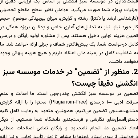
قیمت‌گذاری در موسسه سبز انگشتی بر اساس یک ارزیابی دقیق از
جزئیات پروژه شما صورت می‌گیرد. عواملی نظیر سطح مقطع تحصیلی
(کارشناسی ارشد یا دکترا)، رشته و گرایش، میزان پیچیدگی موضوع، حجم
کار مورد نیاز، نیاز به تحلیل‌های آماری خاص و دِدلاین پروژه همگی در
تعیین هزینه نهایی دخیل هستند. پس از مشاوره اولیه رایگان و بررسی
کامل درخواست شما، یک پیش‌فاکتور شفاف و جزئی ارائه خواهد شد. ما
به شفافیت کامل در زمینه مالی اعتقاد داریم و هیچ هزینه پنهانی وجود
نخواهد داشت.
2. منظور از “تضمین” در خدمات موسسه سبز
انگشتی دقیقاً چیست؟
تضمین در موسسه سبز انگشتی چندوجهی است. ما اصالت و عدم
سرقت ادبی ۱۰۰ درصدی (Plagiarism-Free) محتوا را با ارائه گزارش
مشابهت‌سنجی تضمین می‌کنیم. همچنین، متعهد به رعایت کامل کلیه
دستورالعمل‌های نگارشی و فرمت‌بندی دانشگاه شما هستیم. از دیگر
ابعاد تضمین ما، انجام نامحدود و رایگان تمامی اصلاحات منطقی
درخواستی از سوی استاد راهنما یا مشاور تا زمان تأیید نهایی، و نیز ارائه