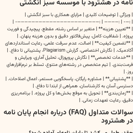
نامه در هشترود با موسسه سبز انگشتی
| ویژگی | توضیحات کلیدی | مزایای همکاری با سبز انگشتی |
| :—- | :———— | :———————————————————————- |
| **تعیین هزینه** | متغیر بر اساس رشته، مقطع، پیچیدگی و فوریت
پروژه. | شفافیت کامل، پیش‌فاکتور دقیق و بدون هزینه پنهان. |
| **تضمین کیفیت** | اصالت، عدم سرقت علمی، رعایت استانداردهای
آکادمیک. | نگارش اختصاصی، گزارش Plagiarism، پشتیبانی تا دفاع. |
| **خدمات تخصصی** | نگارش پروپوزال، تحلیل آماری، ویرایش و
فرمت‌بندی. | تیم متخصص در رشته‌های متنوع، تسلط بر نرم‌افزارهای
روز. |
| **پشتیبانی** | مشاوره رایگان، پاسخگویی مستمر، اعمال اصلاحات. |
دسترسی آسان به کارشناسان، همراهی از ابتدا تا دفاع. |
| **زمان‌بندی** | تحویل به موقع بخش‌ها و کل پروژه. | برنامه‌ریزی
دقیق، رعایت تعهدات زمانی. |
سوالات متداول (FAQ) درباره انجام پایان نامه
در هشترود