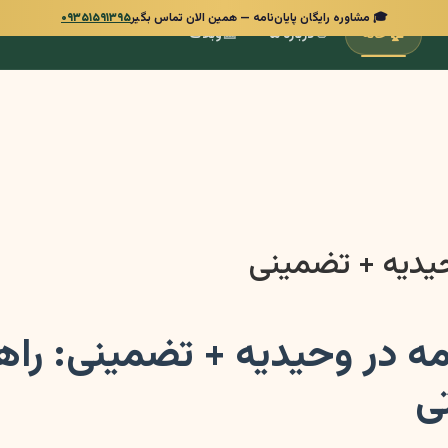
🎓 مشاوره رایگان پایان‌نامه — همین الان تماس بگیر
۰۹۳۵۱۵۹۱۳۹۵
📰
👋
🏠
خانه
درباره ما
وبلاگ
حیدیه + تضمینی
امه در وحیدیه + تضمینی: ر
ی