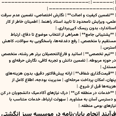
| :—————— | :—————————————————————————–
| :——————————————————— |
| **تضمین کیفیت و اصالت** | نگارش اختصاصی، تضمین عدم سرقت
علمی، ویرایش نامحدود تا تایید استاد راهنما. | اطمینان خاطر از کار
استاندارد، بدون ریسک کپی‌برداری. |
| **پشتیبانی جامع** | همراهی از انتخاب موضوع تا دفاع، ارتباط
مستقیم با متخصص. | رفع دغدغه‌ها، پاسخگویی به سوالات، کاهش
استرس. |
| **تیم تخصصی** | اساتید و فارغ‌التحصیلان برتر هر رشته، متخصص
در حوزه مربوطه. | تضمین دانش و تجربه کافی، نگارش حرفه‌ای و
مستدل. |
| **قیمت‌گذاری شفاف** | ارائه پیش‌فاکتور دقیق، بدون هزینه‌های
پنهان، امکان پرداخت مرحله‌ای. | مدیریت بودجه، اطلاع کامل از
هزینه‌ها قبل از شروع. |
| **خدمات در منطقه کن** | درک نیازهای آکادمیک دانشجویان در کن
و دسترسی آسان به مشاوره. | سهولت ارتباط، خدمات متناسب با
نیازهای بومی منطقه. |
فرآیند انجام پایان‌نامه در موسسه سبز انگشتی