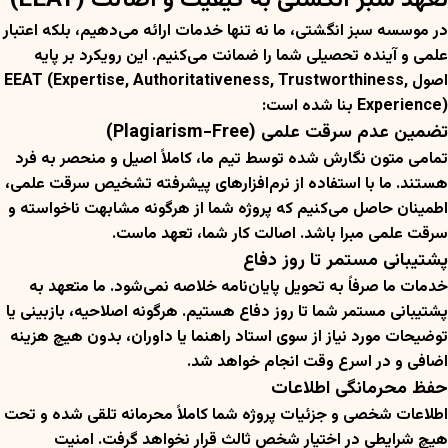
تعهد سبز انگشتی به کیفیت و اصالت (EEAT)
در موسسه سبز انگشتی، ما نه تنها خدمات ارائه می‌دهیم، بلکه اعتبار
علمی و آینده تحصیلی شما را ضمانت می‌کنیم. این رویکرد بر پایه
اصول EEAT (Expertise, Authoritativeness, Trustworthiness,
Experience) بنا شده است:
تضمین عدم سرقت علمی (Plagiarism-Free)
تمامی متون نگارش شده توسط تیم ما، کاملاً اصیل و منحصر به فرد
هستند. ما با استفاده از نرم‌افزارهای پیشرفته تشخیص سرقت علمی،
اطمینان حاصل می‌کنیم که پروژه شما از هرگونه مشابهت ناخواسته و
سرقت علمی مبرا باشد. اصالت کار شما، تعهد ماست.
پشتیبانی مستمر تا روز دفاع
خدمات ما صرفاً به تحویل پایان‌نامه خلاصه نمی‌شود. ما متعهد به
پشتیبانی مستمر شما تا روز دفاع هستیم. هرگونه اصلاحیه، بازبینی یا
توضیحات مورد نیاز از سوی استاد راهنما یا داوران، بدون هیچ هزینه
اضافی و در اسرع وقت انجام خواهد شد.
حفظ محرمانگی اطلاعات
اطلاعات شخصی و جزئیات پروژه شما کاملاً محرمانه تلقی شده و تحت
هیچ شرایطی در اختیار شخص ثالث قرار نخواهد گرفت. امنیت