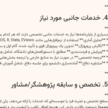
**
4. خدمات جانبی مورد نیاز
**
بسیاری از پایان‌نامه‌ها نیاز به خدمات جانبی تخصصی دارند که هر کدام بر 
* **تحلیل آماری:** استفاده از نرم‌افزارهایی مانند SPSS, AMOS, R, Stata, EViews و نیاز به تحلیل‌های پیشرفته (مانند مدل‌سازی معادلات ساختاری) هزینه‌بر است.
* **نگارش پروپوزال:** تدوین یک پروپوزال قوی و تأیید شده، گام اول 
* **ویرایش و فرمت‌بندی:** مطابق با دستورالعمل‌های دانشگاه، شامل وی
* **ترجمه تخصصی:** در صورت نیاز به منابع خارجی یا ترجمه بخش‌هایی از
* **مشاوره دفاع:** آماده‌سازی دانشجو برای جلسه دفاع، شامل آموزش فن
**
5. تخصص و سابقه پژوهشگر/مشاور
**
سطح تخصص و تجربه فرد یا موسسه‌ای که خدمات را ارائه می‌دهد، یکی از 
معمولاً دستمزد بالاتری دارند. این هزینه اضافی اغلب با کیفیت برتر و ت