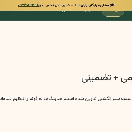
🎓 مشاوره رایگان پایان‌نامه — همین الان تماس بگیر
۰۹۳۵۱۵۹۱۳۹۵
📰
👋
🏠
خانه
درباره ما
وبلاگ
رمی + تضمینی
با رعایت اصول سئو، لحن رسمی و علمی، و رویکرد EEAT برای موسسه سبز انگشتی تدوین شده است. هدینگ‌ه