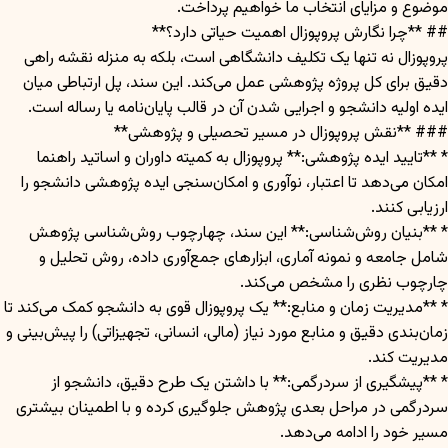
موضوع و مزایای انتخاب ما خواهیم پرداخت.
## **چرا نگارش پروپوزال اهمیت حیاتی دارد؟**
پروپوزال نه تنها یک تکلیف دانشگاهی است، بلکه به منزله نقشه راهی
دقیق برای کل پروژه پژوهشی عمل می‌کند. این سند، پل ارتباطی میان
ایده اولیه دانشجو و اجرایی شدن آن در قالب پایان‌نامه یا رساله است.
### **نقش پروپوزال در مسیر تحصیلی و پژوهشی**
* **تایید ایده پژوهشی:** پروپوزال به کمیته داوران و اساتید راهنما
امکان می‌دهد تا اعتبار، نوآوری و امکان‌سنجی ایده پژوهشی دانشجو را
ارزیابی کنند.
* **بنیان روش‌شناسی:** این سند، چهارچوب روش‌شناسی پژوهش
شامل جامعه و نمونه آماری، ابزارهای جمع‌آوری داده، روش تحلیل و
چارچوب نظری را مشخص می‌کند.
* **مدیریت زمان و منابع:** یک پروپوزال قوی به دانشجو کمک می‌کند تا
زمان‌بندی دقیق و منابع مورد نیاز (مالی، انسانی، تجهیزاتی) را پیش‌بینی و
مدیریت کند.
* **پیشگیری از سردرگمی:** با داشتن یک طرح دقیق، دانشجو از
سردرگمی در مراحل بعدی پژوهش جلوگیری کرده و با اطمینان بیشتری
مسیر خود را ادامه می‌دهد.