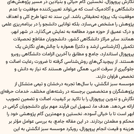
نگارش پروپوزال، نخستین گام حیاتی و بنیادین در مسیر پژوهش‌های
دانشگاهی و آکادمیک است که می‌تواند تعیین‌کننده موفقیت یا عدم
موفقیت یک پروژه تحقیقاتی باشد. این سند نه تنها طرح کلی و اهداف
پژوهش را مشخص می‌سازد، بلکه توانایی دانشجو را در برنامه‌ریزی علمی
و درک عمیق از حوزه مورد مطالعه به نمایش می‌گذارد. در شهر ابهر،
همانند سایر مراکز دانشگاهی کشور، دانشجویان مقاطع تحصیلات
تکمیلی (کارشناسی ارشد و دکترا) همواره با چالش‌های نگارش یک
پروپوزال استاندارد، جامع و مطابق با آخرین الزامات دانشگاهی روبرو
هستند. از پیچیدگی‌های روش‌شناسی گرفته تا ضرورت رعایت اصالت و
جلوگیری از سرقت ادبی، همگی عواملی هستند که نیاز به دانش و
تخصص فراوان دارند.
موسسه سبز انگشتی، با سال‌ها تجربه درخشان و تیمی متشکل از
پژوهشگران و متخصصین برجسته در رشته‌های مختلف، خدمات حرفه‌ای
نگارش و تدوین پروپوزال را با تاکید بر کیفیت، اصالت و تضمین تصویب
ارائه می‌دهد. هدف ما، تسهیل این فرآیند مهم برای دانشجویان گرامی در
ابهر است تا با خیالی آسوده، نخستین و مهمترین گام پژوهشی خود را
محکم و مطمئن بردارند. در این مقاله جامع، به بررسی عوامل مؤثر بر
هزینه و قیمت انجام پروپوزال، رویکرد موسسه سبز انگشتی به این