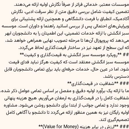
موسسات معتبر، خدماتی فراتر از صرفاً نگارش اولیه ارائه می‌دهند.
تضمین کیفیت شامل بررسی دقیق متن از نظر سرقت ادبی، نگارش
آکادمیک، انطباق با فرمت دانشگاهی و همچنین ارائه پشتیبانی برای
ویرایش‌های احتمالی پس از بررسی اساتید راهنما و داوران است. موسسه
سبز انگشتی با ارائه خدمات تضمینی، این اطمینان را به دانشجویان ابهر
می‌دهد که پروپوزال آن‌ها تا مرحله تصویب نهایی همراهی خواهد شد،
که این سطح از تعهد نیز در ساختار قیمت‌گذاری لحاظ می‌گردد.
## **رویکرد موسسه سبز انگشتی به قیمت‌گذاری و کیفیت**
موسسه سبز انگشتی معتقد است که کیفیت هرگز نباید فدای قیمت
شود، اما در عین حال، خدمات حرفه‌ای باید برای تمامی دانشجویان قابل
دسترس باشد.
### **شفافیت در قیمت‌گذاری**
ما با ارائه یک برآورد اولیه دقیق و مفصل بر اساس تمامی عوامل ذکر شده،
شفافیت کامل را در قیمت‌گذاری به ارمغان می‌آوریم. هیچ هزینه پنهانی
وجود ندارد و تمامی جوانب از ابتدا برای دانشجو روشن می‌شود. مشاوره
اولیه رایگان نیز به همین منظور ارائه می‌گردد تا دانشجو با آگاهی کامل
تصمیم‌گیری کند.
### **ارزش در برابر هزینه (Value for Money)**