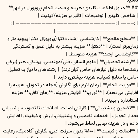
باشید.
## **جدول اطلاعات کلیدی: هزینه و قیمت انجام پروپوزال در ابهر**
| شاخص کلیدی | توضیحات | تاثیر بر هزینه/کیفیت |
| :———- | :——————————————————————————— | :
—————————————————————— |
| **سطح مقطع** | کارشناسی ارشد، دکترا (پروپوزال دکترا پیچیده‌تر و
زمان‌برتر است). | **دکترا:** هزینه بیشتر به دلیل عمق و گستردگی.
**کارشناسی ارشد:** هزینه متوسط. |
| **رشته تحصیلی** | علوم انسانی، فنی/مهندسی، پزشکی، هنر (برخی
رشته‌ها به دلیل نیازهای خاص گران‌ترند). | رشته‌های با نیاز به تحلیل
خاص یا منابع کمیاب، هزینه بیشتری دارند. |
| **فوریت انجام** | زمان لازم برای نگارش (عجله در تحویل، هزینه را
افزایش می‌دهد). | **فوری:** افزایش هزینه. **زمان کافی:** هزینه
استاندارد و بهینه. |
| **تضمین و پشتیبانی** | گارانتی اصالت، اصلاحات تا تصویب، پشتیبانی
بعد از تحویل. | خدمات تضمینی و پشتیبانی، ارزش و کیفیت را افزایش
داده و در هزینه نهایی لحاظ می‌شود. |
| **اصالت و کیفیت** | ۱۰۰% بدون سرقت ادبی، نگارش آکادمیک، رعایت