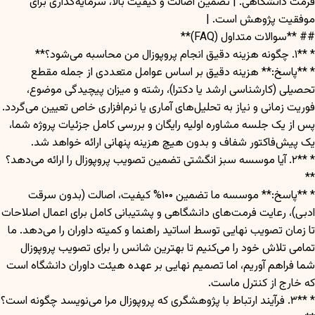
فرمت دانشگاهی. | تضمین اصالت و کیفیت بالا، سرمایه‌گذاری برای
موفقیت پژوهش است. |
## **سوالات متداول (FAQ)**
* **۱. چگونه هزینه دقیق انجام پروپوزال من محاسبه می‌شود؟**
* **پاسخ:** هزینه دقیق بر اساس عوامل متعددی از جمله مقطع
تحصیلی (کارشناسی ارشد یا دکترا)، رشته و میزان پیچیدگی موضوع،
فوریت زمانی و نیاز به تحلیل‌های آماری یا نرم‌افزاری خاص تعیین می‌گردد.
پس از یک جلسه مشاوره اولیه رایگان و بررسی کامل جزئیات پروژه شما،
یک پیش‌فاکتور شفاف و بدون هیچ هزینه پنهانی ارائه خواهد شد.
* **۲. آیا موسسه سبز انگشتی تضمین تصویب پروپوزال را ارائه می‌دهد؟
**
* **پاسخ:** موسسه ما تضمین ۱۰۰% کیفیت، اصالت (بدون سرقت
ادبی)، رعایت فرمت‌های دانشگاهی و پشتیبانی کامل برای اعمال اصلاحات
تا زمان تصویب نهایی توسط اساتید راهنما و کمیته داوران را می‌دهد. ما
تمامی تلاش خود را می‌کنیم تا بهترین شانس را برای تصویب پروپوزال
شما فراهم آوریم، اما تصمیم نهایی بر عهده هیئت داوران دانشگاه است
که خارج از کنترل ماست.
* **۳. فرآیند ارتباط با پژوهشگری که پروپوزال مرا می‌نویسد چگونه است؟