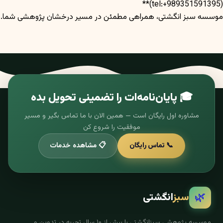
(tel:+989351591395)**
موسسه سبز انگشتی، همراهی مطمئن در مسیر درخشان پژوهشی شما.
🎓 پایان‌نامه‌ات را تضمینی تحویل بده
مشاوره اول رایگان است — همین الان با ما تماس بگیر و مسیر
موفقیت را شروع کن
📞 تماس رایگان
📋 مشاهده خدمات
🌿
سبز
انگشتی
موسسه پژوهشی سبزانگشتی با بیش از ۱۰ سال تجربه در تدوین و