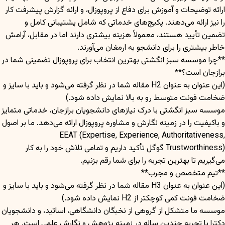
ارائه توضیحات و آموزش برای دفاع از پروپوزال، و ارائه گزارش پیشرفت کار
را نیز ارائه می‌دهند. پکیج‌های خدماتی که شامل پشتیبانی کامل و
تضمین تأیید هستند، معمولاً هزینه بیشتری دارند اما در مقابل، آرامش
خاطر بیشتری را برای دانشجو به ارمغان می‌آورند.
**چرا موسسه سبز انگشتی بهترین انتخاب برای پروپوزال تضمینی شما در
برازجان است؟**
(این عنوان به عنوان H2 مقاله شما در نظر گرفته می‌شود و باید با سایز و
ضخامت فونت متوسط رو به بالا نمایش داده شود.)
موسسه سبز انگشتی با درک نیازهای دانشجویان برازجان، خدماتی متمایز
و باکیفیت را در زمینه نگارش و مشاوره پروپوزال ارائه می‌دهد. ما بر اصول
EEAT (Expertise, Experience, Authoritativeness,
Trustworthiness) گوگل تأکید داریم و تمامی تلاش خود را به کار
می‌گیریم تا بهترین تجربه را برای شما رقم بزنیم.
**تیم متخصص و مجرب**
(این عنوان به عنوان H3 مقاله شما در نظر گرفته می‌شود و باید با سایز و
ضخامت فونت کمی کوچکتر از H2 نمایش داده شود.)
موسسه ما متشکل از گروهی از نخبگان دانشگاهی، اساتید، و دانشجویان
دکترا با تجربه چندین ساله در زمینه پژوهش و نگارش علمی است. هر