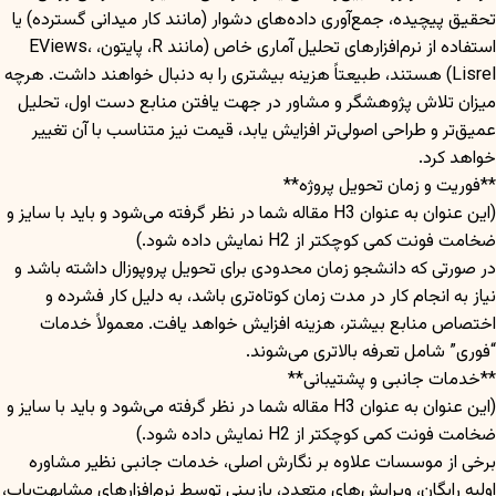
تحقیق پیچیده، جمع‌آوری داده‌های دشوار (مانند کار میدانی گسترده) یا
استفاده از نرم‌افزارهای تحلیل آماری خاص (مانند R، پایتون، EViews،
Lisrel) هستند، طبیعتاً هزینه بیشتری را به دنبال خواهند داشت. هرچه
میزان تلاش پژوهشگر و مشاور در جهت یافتن منابع دست اول، تحلیل
عمیق‌تر و طراحی اصولی‌تر افزایش یابد، قیمت نیز متناسب با آن تغییر
خواهد کرد.
**فوریت و زمان تحویل پروژه**
(این عنوان به عنوان H3 مقاله شما در نظر گرفته می‌شود و باید با سایز و
ضخامت فونت کمی کوچکتر از H2 نمایش داده شود.)
در صورتی که دانشجو زمان محدودی برای تحویل پروپوزال داشته باشد و
نیاز به انجام کار در مدت زمان کوتاه‌تری باشد، به دلیل کار فشرده و
اختصاص منابع بیشتر، هزینه افزایش خواهد یافت. معمولاً خدمات
“فوری” شامل تعرفه بالاتری می‌شوند.
**خدمات جانبی و پشتیبانی**
(این عنوان به عنوان H3 مقاله شما در نظر گرفته می‌شود و باید با سایز و
ضخامت فونت کمی کوچکتر از H2 نمایش داده شود.)
برخی از موسسات علاوه بر نگارش اصلی، خدمات جانبی نظیر مشاوره
اولیه رایگان، ویرایش‌های متعدد، بازبینی توسط نرم‌افزارهای مشابهت‌یاب،