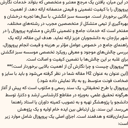
در این میان، یافتن یک مرجع معتبر و متخصص که بتواند خدمات نگارش
پروپوزال را با کیفیت تضمینی و قیمتی منصفانه ارائه دهد، از اهمیت
بالایی برخوردار است. موسسه سبز انگشتی، با سال‌ها تجربه درخشان و
بهره‌گیری از تیمی متشکل از متخصصین مجرب در رشته‌های مختلف،
مفتخر است که خدمات جامع و تضمینی نگارش و مشاوره پروپوزال را در
شهر برازجان به دانشجویان عزیز ارائه نماید. هدف این مقاله، ارائه یک
راهنمای جامع در خصوص عوامل مؤثر بر هزینه و قیمت انجام پروپوزال،
بررسی چالش‌های موجود و معرفی رویکرد تخصصی موسسه سبز انگشتی
برای غلبه بر این چالش‌ها با تضمین کیفیت و اصالت است.
**پروپوزال چیست و چرا نگارش آن از اهمیت بالایی برخوردار است؟**
(این عنوان به عنوان H2 مقاله شما در نظر گرفته می‌شود و باید با سایز و
ضخامت فونت متوسط رو به بالا نمایش داده شود.)
پروپوزال یا طرح تحقیقاتی، یک سند رسمی و مکتوب است که پیش از آغاز
هرگونه تحقیق علمی، به‌ویژه در مقاطع کارشناسی ارشد و دکترا، توسط
دانشجو یا پژوهشگر تهیه و به تصویب کمیته داوران یا استاد راهنما
می‌رسد. این سند، پل ارتباطی بین ایده خام اولیه و یک پژوهش
سازمان‌یافته و هدفمند است. اجزای اصلی یک پروپوزال شامل موارد زیر
است: