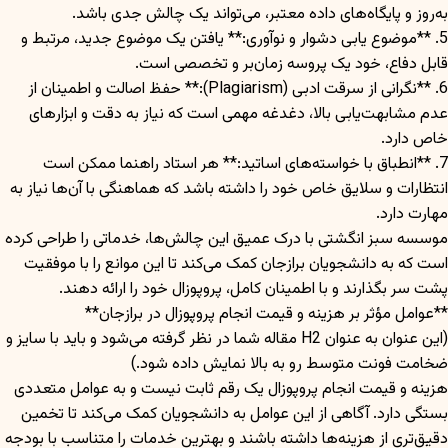
به‌روز و پایگاه‌های داده معتبر، می‌تواند یک چالش جدی باشد.
5. **موضوع‌ یابی دشوار و نوآوری:** یافتن یک موضوع جدید، مرتبط و
قابل دفاع، خود یک پروسه زمان‌بر و تخصصی است.
6. **نگرانی از سرقت ادبی (Plagiarism):** حفظ اصالت و اطمینان از
عدم مشابهت‌یابی بالا، دغدغه مهمی است که نیاز به دقت و ابزارهای
خاص دارد.
7. **انطباق با خواسته‌های اساتید:** هر استاد راهنما ممکن است
انتظارات و سلایق خاص خود را داشته باشد که هماهنگی با آن‌ها نیاز به
مهارت دارد.
موسسه سبز انگشتی با درک عمیق این چالش‌ها، خدماتی را طراحی کرده
است که به دانشجویان برازجان کمک می‌کند تا این موانع را با موفقیت
پشت سر بگذارند و با اطمینان کامل، پروپوزال خود را ارائه دهند.
**عوامل مؤثر بر هزینه و قیمت انجام پروپوزال در برازجان**
(این عنوان به عنوان H2 مقاله شما در نظر گرفته می‌شود و باید با سایز و
ضخامت فونت متوسط رو به بالا نمایش داده شود.)
هزینه و قیمت انجام پروپوزال یک رقم ثابت نیست و به عوامل متعددی
بستگی دارد. آگاهی از این عوامل به دانشجویان کمک می‌کند تا تخمین
دقیق‌تری از هزینه‌ها داشته باشند و بهترین خدمات را متناسب با بودجه