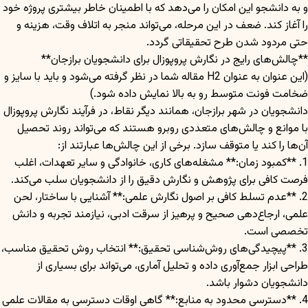
و به دانشجو این امکان را می‌دهد که با اطمینان خاطر بیشتری پروژه خود
را آغاز کند. ضعف در این مرحله، می‌تواند منجر به اتلاف وقت، هزینه و
حتی مردود شدن طرح تحقیقاتی گردد.
**چالش‌های رایج در نگارش پروپوزال برای دانشجویان برازجان**
(این عنوان به عنوان H2 مقاله شما در نظر گرفته می‌شود و باید با سایز و
ضخامت فونت متوسط رو به بالا نمایش داده شود.)
دانشجویان در شهر برازجان، همانند دیگر نقاط، در فرآیند نگارش پروپوزال
با موانع و چالش‌های متعددی روبرو هستند که می‌تواند روند تحصیل
آن‌ها را کند یا متوقف سازد. برخی از این چالش‌ها عبارتند از:
1. **کمبود زمان:** مشغله‌های کاری، خانوادگی و سایر تعهدات، اغلب
فرصت کافی برای پژوهش و نگارش دقیق را از دانشجویان سلب می‌کند.
2. **عدم تسلط کافی بر اصول نگارش علمی:** آشنایی با ساختار، لحن
علمی، ارجاع‌دهی صحیح و پرهیز از سرقت ادبی، نیازمند تجربه و دانش
تخصصی است.
3. **پیچیدگی‌های روش‌شناسی تحقیق:** انتخاب روش تحقیق مناسب،
طراحی ابزار جمع‌آوری داده و تحلیل آماری، می‌تواند برای بسیاری از
دانشجویان دشوار باشد.
4. **دسترسی محدود به منابع:** گاهی اوقات دسترسی به مقالات علمی