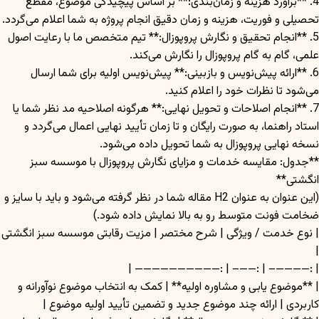
4. **برآورد هزینه و زمان‌بندی:** بر اساس پیچیدگی موضوع، مقطع
تحصیلی و فوریت، هزینه و زمان دقیق انجام پروژه به شما اعلام می‌گردد.
5. **انجام تحقیق و نگارش پروپوزال:** تیم متخصص ما با رعایت اصول
علمی، گام به گام پروپوزال را نگارش می‌کند.
6. **ارائه پیش‌نویس و بازبینی:** پیش‌نویس اولیه برای شما ارسال
می‌شود تا نظرات خود را اعلام کنید.
7. **انجام اصلاحات و تحویل نهایی:** هرگونه اصلاحیه مد نظر شما یا
استاد راهنما، به صورت رایگان و تا زمان تأیید نهایی اعمال می‌گردد و
نسخه نهایی پروپوزال به شما تحویل داده می‌شود.
**جدول: مقایسه خدمات و مزایای نگارش پروپوزال با موسسه سبز
انگشتی**
(این عنوان به عنوان H2 مقاله شما در نظر گرفته می‌شود و باید با سایز و
ضخامت فونت متوسط رو به بالا نمایش داده شود.)
| نوع خدمت / ویژگی | شرح مختصر | مزیت رقابتی موسسه سبز انگشتی
|
| :————– | :——– | :—————————— |
| **موضوع یابی و مشاوره اولیه** | کمک به انتخاب موضوع نوآورانه و
کاربردی | ارائه چند موضوع جدید و تضمین تأیید اولیه موضوع |