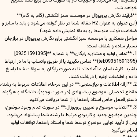
راهکارها ارائه می‌گردد و جزئیات کار به صورت کامل برای شما تشریح
خواهد شد.
**فرآیند نگارش پروپوزال در موسسه سبز انگشتی (گام به گام)**
(این عنوان به عنوان H2 مقاله شما در نظر گرفته می‌شود و باید با سایز و
ضخامت فونت متوسط رو به بالا نمایش داده شود.)
مراحل همکاری با موسسه سبز انگشتی برای نگارش پروپوزال در برازجان
بسیار ساده و شفاف است:
1. **تماس اولیه و مشاوره رایگان:** با شماره **[09351591395]
(tel:09351591395)** تماس بگیرید یا از طریق واتساپ با ما در ارتباط
باشید. کارشناسان ما آماده‌اند تا به صورت رایگان به سوالات شما پاسخ
داده و اطلاعات اولیه را دریافت کنند.
2. **ارائه اطلاعات و نیازسنجی:** در این مرحله، اطلاعات مربوط به رشته،
مقطع تحصیلی، موضوع پیشنهادی (در صورت وجود)، دانشگاه و هرگونه
دستورالعمل خاص استاد راهنما را از شما دریافت می‌کنیم.
3. **انتخاب موضوع و تعیین پروپوزال:** در صورت عدم وجود موضوع،
چندین موضوع جدید و کاربردی مرتبط با رشته شما پیشنهاد می‌شود.
پس از تأیید نهایی موضوع توسط شما و استاد راهنما، توافقات اولیه
انجام می‌گیرد.