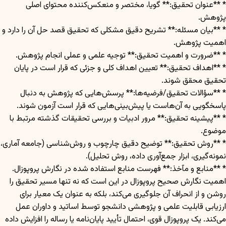
* **عنوان تحقیق:** گویا، مختصر و منعکس‌کننده محتوای اصلی
پژوهش.
* **بیان مسئله:** تشریح دقیق مشکلی که تحقیق قصد حل آن را دارد و
اهمیت پژوهش.
* **ضرورت و اهمیت تحقیق:** توجیه علمی و عملی انجام پژوهش.
* **اهداف تحقیق:** تعیین اهداف کلی و جزئی که قرار است در پایان
تحقیق محقق شوند.
* **سؤالات تحقیق/فرضیه‌ها:** پرسش‌هایی که پژوهش به دنبال
پاسخگویی به آن‌هاست یا پیش‌بینی‌هایی که قرار است آزمون شوند.
* **پیشینه تحقیق:** مرور ادبیات و بررسی تحقیقات گذشته مرتبط با
موضوع.
* **روش تحقیق:** توضیح دقیق چارچوب و روش‌شناسی (جامعه آماری،
نمونه‌گیری، ابزار جمع‌آوری داده، روش تحلیل).
* **منابع و مآخذ:** فهرست منابع استفاده شده در نگارش پروپوزال.
اهمیت نگارش صحیح پروپوزال در این است که نه تنها مسیر تحقیق را
روشن و از انحراف آن جلوگیری می‌کند، بلکه به عنوان یک معیار برای
ارزیابی قابلیت علمی و پژوهشی دانشجو توسط اساتید و داوران عمل
می‌کند. یک پروپوزال قوی، احتمال تأیید پایان‌نامه یا رساله را افزایش داده