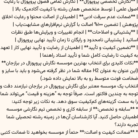
| **نگارش تخصصی پروپوزال** | نگارش تمامی فصول پروپوزال با رعایت
اصول علمی | توسط متخصص همان رشته با کیفیت آکادمیک بالا |
| **ضمانت عدم سرقت ادبی** | اطمینان از اصالت محتوا و رعایت اخلاق
پژوهش | تضمین ۱۰۰% اصالت با گزارش نرم‌افزارهای مشابهت‌یاب |
| **پشتیبانی و اصلاحات** | انجام تغییرات و ویرایش‌ها طبق نظرات
اساتید | پشتیبانی نامحدود و رایگان تا زمان تأیید نهایی پروپوزال |
| **تضمین کیفیت و تأیید** | اطمینان از رضایت و تأیید نهایی کار | تعهد
به کیفیت تا رضایت کامل شما و تأیید استاد راهنما |
**نکات کلیدی برای انتخاب بهترین موسسه نگارش پروپوزال در برازجان**
(این عنوان به عنوان H2 مقاله شما در نظر گرفته می‌شود و باید با سایز و
ضخامت فونت متوسط رو به بالا نمایش داده شود.)
انتخاب یک موسسه معتبر برای نگارش پروپوزال در برازجان نیازمند دقت و
توجه به چندین فاکتور است. صرفاً توجه به “هزینه و قیمت” می‌تواند شما
را به سمت گزینه‌های کم‌کیفیت سوق دهد. به نکات زیر توجه کنید:
* **سابقه و تخصص:** از سابقه کاری و تخصص تیم نگارشی موسسه
اطمینان حاصل کنید. آیا کارشناسان آن‌ها در زمینه رشته تحصیلی شما
تجربه دارند؟
* **ضمانت کیفیت و اصالت:** حتماً از موسسه بخواهید تا ضمانت کتبی