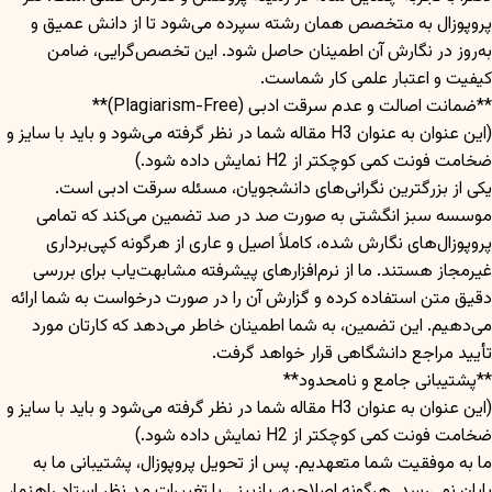
پروپوزال به متخصص همان رشته سپرده می‌شود تا از دانش عمیق و
به‌روز در نگارش آن اطمینان حاصل شود. این تخصص‌گرایی، ضامن
کیفیت و اعتبار علمی کار شماست.
**ضمانت اصالت و عدم سرقت ادبی (Plagiarism-Free)**
(این عنوان به عنوان H3 مقاله شما در نظر گرفته می‌شود و باید با سایز و
ضخامت فونت کمی کوچکتر از H2 نمایش داده شود.)
یکی از بزرگترین نگرانی‌های دانشجویان، مسئله سرقت ادبی است.
موسسه سبز انگشتی به صورت صد در صد تضمین می‌کند که تمامی
پروپوزال‌های نگارش شده، کاملاً اصیل و عاری از هرگونه کپی‌برداری
غیرمجاز هستند. ما از نرم‌افزارهای پیشرفته مشابهت‌یاب برای بررسی
دقیق متن استفاده کرده و گزارش آن را در صورت درخواست به شما ارائه
می‌دهیم. این تضمین، به شما اطمینان خاطر می‌دهد که کارتان مورد
تأیید مراجع دانشگاهی قرار خواهد گرفت.
**پشتیبانی جامع و نامحدود**
(این عنوان به عنوان H3 مقاله شما در نظر گرفته می‌شود و باید با سایز و
ضخامت فونت کمی کوچکتر از H2 نمایش داده شود.)
ما به موفقیت شما متعهدیم. پس از تحویل پروپوزال، پشتیبانی ما به
پایان نمی‌رسد. هرگونه اصلاحیه، بازبینی یا تغییرات مد نظر استاد راهنما،