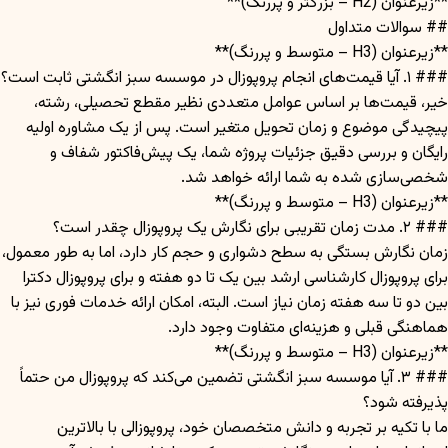
**زیرعنوان (H2 – بزرگتر و پررنگ)**
## سوالات متداول
**زیرعنوان (H3 – متوسط و پررنگ)**
### ۱. آیا قیمت‌های انجام پروپوزال در موسسه سبز انگشتی ثابت است؟
خیر، قیمت‌ها بر اساس عوامل متعددی نظیر مقطع تحصیلی، رشته،
پیچیدگی موضوع و زمان تحویل متغیر است. پس از یک مشاوره اولیه
رایگان و بررسی دقیق جزئیات پروژه شما، یک پیش‌فاکتور شفاف و
شخصی‌سازی شده به شما ارائه خواهد شد.
**زیرعنوان (H3 – متوسط و پررنگ)**
### ۲. مدت زمان تقریبی برای نگارش یک پروپوزال چقدر است؟
زمان نگارش بستگی به سطح دشواری و حجم کار دارد، اما به طور معمول،
برای پروپوزال کارشناسی ارشد بین یک تا دو هفته و برای پروپوزال دکترا
بین دو تا سه هفته زمان نیاز است. البته، امکان ارائه خدمات فوری نیز با
هماهنگی قبلی و هزینه‌ای متفاوت وجود دارد.
**زیرعنوان (H3 – متوسط و پررنگ)**
### ۳. آیا موسسه سبز انگشتی تضمین می‌کند که پروپوزال من حتماً
پذیرفته شود؟
ما با تکیه بر تجربه و دانش متخصصان خود، پروپوزالی با بالاترین