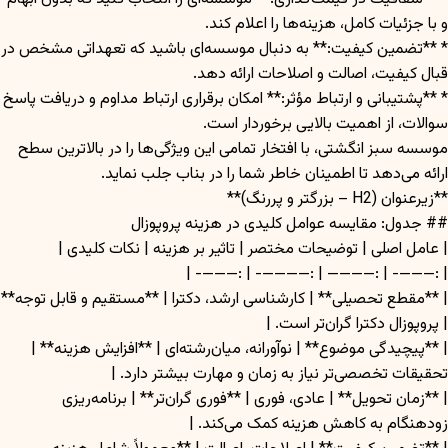
و با جزئیات کامل، هزینه‌ها را اعلام کند.
* **تضمین کیفیت:** به دنبال موسسه‌ای باشید که تعهداتی مشخص در
قبال کیفیت، اصالت و اصلاحات ارائه دهد.
* **پشتیبانی و ارتباط مؤثر:** امکان برقراری ارتباط مداوم و دریافت پاسخ
سوالات، از اهمیت بالایی برخوردار است.
موسسه سبز انگشتی، با افتخار تمامی این ویژگی‌ها را در بالاترین سطح
ارائه می‌دهد تا اطمینان خاطر شما را در بناب جلب نماید.
**زیرعنوان (H2 – بزرگتر و پررنگ)**
## جدول: مقایسه عوامل کلیدی در هزینه پروپوزال
| عامل اصلی | توضیحات مختصر | تاثیر بر هزینه | نکات کلیدی |
| :———- | :———— | :————- | :———- |
| **مقطع تحصیلی** | کارشناسی ارشد، دکترا | **مستقیم و قابل توجه**
| پروپوزال دکترا گران‌تر است. |
| **پیچیدگی موضوع** | نوآورانه، میان‌رشته‌ای | **افزایش هزینه** |
تحقیقات تخصصی‌تر نیاز به زمان و مهارت بیشتر دارد. |
| **زمان تحویل** | عادی، فوری | **فوری گران‌تر** | برنامه‌ریزی
زودهنگام به کاهش هزینه کمک می‌کند. |