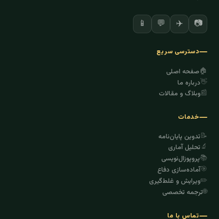
✈️
📷
📱
💬
دسترسی سریع
🏠
صفحه اصلی
👋
درباره ما
📰
وبلاگ و مقالات
خدمات
📝
تدوین پایان‌نامه
🔬
تحلیل آماری
📚
پروپوزال‌نویسی
🎯
آماده‌سازی دفاع
✏️
ویرایش و غلط‌گیری
🌐
ترجمه تخصصی
تماس با ما