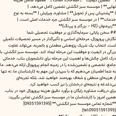
| **تضمین کیفیت** | اصلاحات، اصالت | **معمولاً شامل هزینه
نهایی** | موسسه سبز انگشتی تضمین کامل می‌دهد. |
| **پشتیبانی پس از تحویل** | مشاوره، ویرایش | **بسته به نوع
خدمات** | در موسسه سبز انگشتی جزء خدمات اصلی است. |
**زیرعنوان (H2 – بزرگتر و پررنگ)**
## سخن پایانی: سرمایه‌گذاری بر موفقیت تحصیلی شما
نگارش پروپوزال، مرحله‌ای اساسی و تأثیرگذار در مسیر تحصیلات تکمیلی
است. انتخاب یک شریک پژوهشی مطمئن و باتجربه، می‌تواند تفاوت
بزرگی در کیفیت و موفقیت این مرحله ایجاد کند. موسسه سبز انگشتی، با
درک کامل چالش‌ها و اهمیت این مرحله برای دانشجویان بناب، خدماتی
جامع، تخصصی و تضمین‌شده را در زمینه انجام پروپوزال ارائه می‌دهد. ما
به شما اطمینان می‌دهیم که با سپردن این مهم به کارشناسان ما، نه تنها
از هزینه‌ای منطقی و شفاف بهره‌مند خواهید شد، بلکه تجربه‌ای
بی‌دغدغه و نتیجه‌ای درخشان را نیز کسب خواهید کرد.
برای دریافت مشاوره رایگان و برآورد دقیق هزینه پروپوزال خود در بناب،
همین امروز با کارشناسان ما در موسسه سبز انگشتی تماس بگیرید:
**شماره تماس موسسه سبز انگشتی:** [09351591395]
(tel:09351591395)