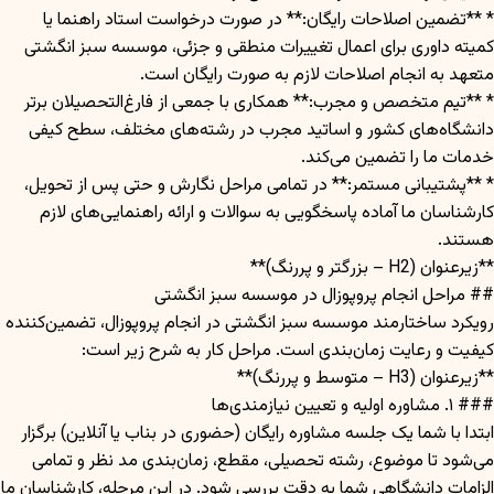
* **تضمین اصلاحات رایگان:** در صورت درخواست استاد راهنما یا
کمیته داوری برای اعمال تغییرات منطقی و جزئی، موسسه سبز انگشتی
متعهد به انجام اصلاحات لازم به صورت رایگان است.
* **تیم متخصص و مجرب:** همکاری با جمعی از فارغ‌التحصیلان برتر
دانشگاه‌های کشور و اساتید مجرب در رشته‌های مختلف، سطح کیفی
خدمات ما را تضمین می‌کند.
* **پشتیبانی مستمر:** در تمامی مراحل نگارش و حتی پس از تحویل،
کارشناسان ما آماده پاسخگویی به سوالات و ارائه راهنمایی‌های لازم
هستند.
**زیرعنوان (H2 – بزرگتر و پررنگ)**
## مراحل انجام پروپوزال در موسسه سبز انگشتی
رویکرد ساختارمند موسسه سبز انگشتی در انجام پروپوزال، تضمین‌کننده
کیفیت و رعایت زمان‌بندی است. مراحل کار به شرح زیر است:
**زیرعنوان (H3 – متوسط و پررنگ)**
### ۱. مشاوره اولیه و تعیین نیازمندی‌ها
ابتدا با شما یک جلسه مشاوره رایگان (حضوری در بناب یا آنلاین) برگزار
می‌شود تا موضوع، رشته تحصیلی، مقطع، زمان‌بندی مد نظر و تمامی
الزامات دانشگاهی شما به دقت بررسی شود. در این مرحله، کارشناسان ما