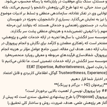
و مستدل، سنگ بنای موفقیت در پایان‌نامه یا رساله محسوب می‌شود.
این سند حیاتی، نه تنها طرح کلی پژوهش دانشجو را ترسیم می‌کند، بلکه
توانایی وی در تفکر نقادانه، سازماندهی منطقی و تسلط بر ادبیات موضوع
را نیز به نمایش می‌گذارد. بسیاری از دانشجویان، به‌ویژه در شهرستان
بناب، در جستجوی راهنمایی و خدماتی هستند که بتوانند این مرحله
مهم را با کیفیتی تضمین‌شده و هزینه‌ای منطقی پشت سر بگذارند.
موسسه سبز انگشتی، با سال‌ها تجربه در ارائه خدمات علمی و پژوهشی،
مفتخر است که راهکاری مطمئن و کارآمد برای نگارش و انجام پروپوزال در
بناب ارائه دهد. هدف این مقاله، تبیین جامع عوامل مؤثر بر هزینه انجام
پروپوزال، شفاف‌سازی فرآیندهای مربوطه و معرفی رویکرد منحصربه‌فرد
موسسه سبز انگشتی در ارائه خدمات تضمینی است. ما تلاش می‌کنیم تا
با رعایت اصول EEAT (Expertise, Authoritativeness,
Trustworthiness, Experience) گوگل، اطلاعاتی کاربردی و قابل اعتماد
در اختیار شما قرار دهیم.
**زیرعنوان (H2 – بزرگتر و پررنگ)**
## چرا پروپوزال نویسی از اهمیت بالایی برخوردار است؟
پروپوزال (Proposal) یا طرح پیشنهادی تحقیق، سندی است که پیش از
آغاز هر پژوهش علمی، هدف، ضرورت، روش و ساختار کلی تحقیق را