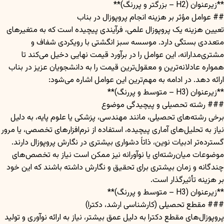
**زیرعنوان (H2 – بزرگتر و پررنگ)**
## عوامل مؤثر بر هزینه انجام پروپوزال در بناب
تعیین هزینه یک پروپوزال علمی، فرآیندی پیچیده است که به متغیرهای
متعددی بستگی دارد. موسسه سبز انگشتی با رویکردی شفاف و
مشتری‌مدارانه، این عوامل را در برآورد قیمت نهایی دخیل می‌کند تا
همواره عادلانه‌ترین و معقول‌ترین قیمت را به دانشجویان عزیز در بناب
ارائه دهد. در ادامه به مهم‌ترین این عوامل اشاره می‌شود:
**زیرعنوان (H3 – متوسط و پررنگ)**
### رشته تحصیلی و پیچیدگی موضوع
برخی رشته‌های تحصیلی، مانند مهندسی، پزشکی یا علوم پایه، به دلیل
نیاز به تحلیل‌های آماری پیچیده، استفاده از نرم‌افزارهای تخصصی، یا مرور
گسترده‌تر ادبیات نوین، ذاتاً دشواری بیشتری در نگارش پروپوزال دارند.
موضوعات میان‌رشته‌ای یا نوآورانه نیز ممکن است نیاز به تخصص‌های
چندگانه و زمان بیشتری برای تحقیق و نگارش داشته باشند که این خود
بر هزینه تأثیرگذار است.
**زیرعنوان (H3 – متوسط و پررنگ)**
### مقطع تحصیلی (کارشناسی ارشد، دکترا)
پروپوزال‌های مقطع دکترا به دلیل عمق بیشتر، نیاز به ارائه نوآوری و تولید