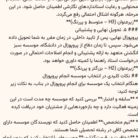
محتوایی و رعایت استانداردهای نگارشی اطمینان حاصل شود. در این
مرحله، هرگونه اشکال احتمالی رفع می‌گردد.
**زیرعنوان (H3 – متوسط و پررنگ)**
### ۵. تحویل نهایی و پشتیبانی
پروپوزال نهایی، پس از تایید داخلی، در زمان مقرر به شما تحویل داده
می‌شود. سپس، تا زمان دفاع از پروپوزال در دانشگاه، موسسه سبز
انگشتی متعهد به ارائه پشتیبانی و انجام اصلاحات احتمالی در صورت
درخواست استاد راهنما یا کمیته داوری خواهد بود.
**زیرعنوان (H2 – بزرگتر و پررنگ)**
## نکات کلیدی در انتخاب موسسه انجام پروپوزال
هنگام انتخاب یک موسسه برای انجام پروپوزال در بناب، به نکات زیر
توجه کنید:
* **سابقه و اعتبار:** بررسی کنید که موسسه چه مدت است در این
زمینه فعالیت دارد و چه بازخوردهایی از مشتریان خود دریافت کرده
است.
* **تیم متخصص:** اطمینان حاصل کنید که نویسندگان موسسه دارای
تخصص کافی در رشته تحصیلی شما هستند.
* **شفافیت در قیمت‌گذاری:** موسسه‌ای را انتخاب کنید که بدون ابهام