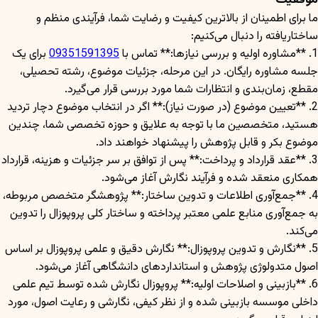
موفقیت
ما برای اطمینان از بالاترین کیفیت و رضایت شما، فرآیندی منظم و
ساختاریافته را دنبال می‌کنیم:
1. **مشاوره اولیه و بررسی نیازها:** تماس با
09351591395
برای یک
جلسه مشاوره رایگان. در این مرحله، جزئیات موضوع، رشته تحصیلی،
مقطع، زمان‌بندی و انتظارات شما مورد بررسی قرار می‌گیرد.
2. **تعیین موضوع (در صورت نیاز):** اگر در انتخاب موضوع دچار تردید
هستید، متخصصین ما با توجه به علایق و حوزه تخصصی شما، چندین
موضوع بکر و قابل پژوهش را پیشنهاد خواهند داد.
3. **عقد قرارداد و پرداخت:** پس از توافق بر سر جزئیات و هزینه، قرارداد
همکاری منعقد شده و فرآیند نگارش آغاز می‌شود.
4. **جمع‌آوری اطلاعات و تدوین ساختار:** پژوهشگر متخصص مربوطه،
به جمع‌آوری منابع علمی معتبر پرداخته و ساختار کلی پروپوزال را تدوین
می‌کند.
5. **نگارش و تدوین پروپوزال:** نگارش دقیق و علمی پروپوزال بر اساس
اصول متدولوژی پژوهش و استانداردهای دانشگاهی آغاز می‌شود.
6. **بازبینی و اصلاحات اولیه:** پروپوزال نگارش شده توسط تیم علمی
داخلی موسسه بازبینی شده و از نظر کیفی، نگارشی و رعایت اصول، مورد