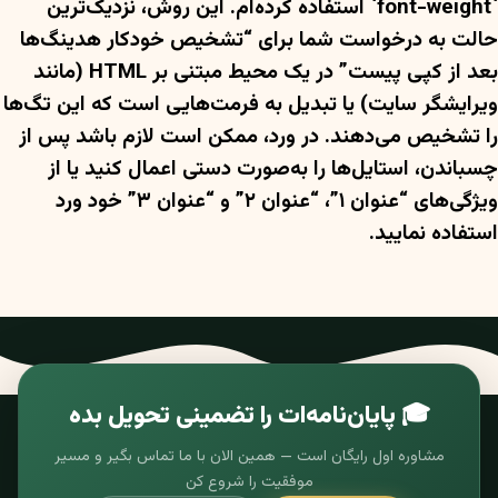
`font-weight` استفاده کرده‌ام. این روش، نزدیک‌ترین
حالت به درخواست شما برای “تشخیص خودکار هدینگ‌ها
بعد از کپی پیست” در یک محیط مبتنی بر HTML (مانند
ویرایشگر سایت) یا تبدیل به فرمت‌هایی است که این تگ‌ها
را تشخیص می‌دهند. در ورد، ممکن است لازم باشد پس از
چسباندن، استایل‌ها را به‌صورت دستی اعمال کنید یا از
ویژگی‌های “عنوان ۱”، “عنوان ۲” و “عنوان ۳” خود ورد
استفاده نمایید.
🎓 پایان‌نامه‌ات را تضمینی تحویل بده
مشاوره اول رایگان است — همین الان با ما تماس بگیر و مسیر
موفقیت را شروع کن