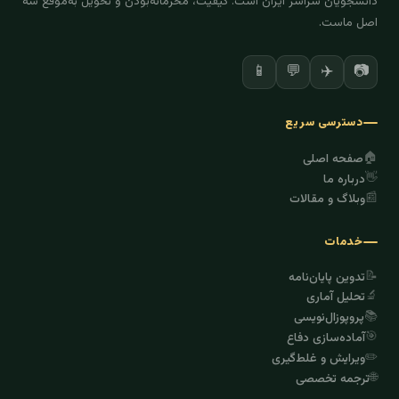
دانشجویان سراسر ایران است. کیفیت، محرمانه‌بودن و تحویل به‌موقع سه
اصل ماست.
✈️
📷
📱
💬
دسترسی سریع
🏠
صفحه اصلی
👋
درباره ما
📰
وبلاگ و مقالات
خدمات
📝
تدوین پایان‌نامه
🔬
تحلیل آماری
📚
پروپوزال‌نویسی
🎯
آماده‌سازی دفاع
✏️
ویرایش و غلط‌گیری
🌐
ترجمه تخصصی