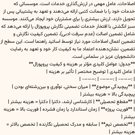
اصلاحات، عامل مهمی در ارزش‌گذاری خدمات است. موسساتی که
خدمات خود را با ضمانت کتبی ارائه می‌دهند و تعهد به پشتیبانی پس از
تحویل دارند، ارزش بیشتری را برای مشتریان خود ایجاد می‌کنند. موسسه
سبز انگشتی با افتخار خدمات تضمینی نگارش پروپوزال را ارائه می‌دهد که
شامل تضمین اصالت (عدم سرقت ادبی)، تضمین کیفیت نگارش و
تضمین اعمال اصلاحات مورد نیاز توسط اساتید راهنما است. این سطح از
تضمین، نشان‌دهنده اعتماد ما به کیفیت کار خود و تعهد به رضایت
دانشجویان عزیز در سلماس است.
**جدول: عوامل کلیدی مؤثر بر هزینه و کیفیت پروپوزال**
| عامل کلیدی | توضیح مختصر | تأثیر بر هزینه |
| :———- | :———- | :———- |
| **پیچیدگی موضوع** | میزان سختی، نوآوری و بین‌رشته‌ای بودن |
پیچیدگی بالا = هزینه بیشتر |
| **مقطع تحصیلی** | کارشناسی ارشد، دکترا | دکترا = هزینه بیشتر |
| **فوریت پروژه** | زمان استاندارد یا زمان فشرده | فوریت بالا = هزینه
بیشتر |
| **تخصص تیم** | سابقه و مدرک تحصیلی نگارنده | تخصص بالاتر =
هزینه بیشتر |