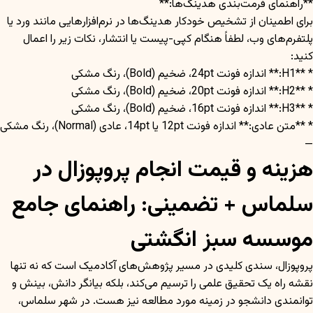
**راهنمای فرمت‌بندی هدینگ‌ها:**
برای اطمینان از تشخیص خودکار هدینگ‌ها در نرم‌افزارهایی مانند ورد یا
پلتفرم‌های وب، لطفاً هنگام کپی-پیست یا انتشار، نکات زیر را اعمال
کنید:
* **H1:** اندازه فونت 24pt، ضخیم (Bold)، رنگ مشکی
* **H2:** اندازه فونت 20pt، ضخیم (Bold)، رنگ مشکی
* **H3:** اندازه فونت 16pt، ضخیم (Bold)، رنگ مشکی
* **متن عادی:** اندازه فونت 12pt یا 14pt، عادی (Normal)، رنگ مشکی
—
هزینه و قیمت انجام پروپوزال در
سلماس + تضمینی: راهنمای جامع
موسسه سبز انگشتی
پروپوزال، سندی کلیدی در مسیر پژوهش‌های آکادمیک است که نه تنها
نقشه راه یک تحقیق علمی را ترسیم می‌کند، بلکه بیانگر دانش، بینش و
توانمندی دانشجو در زمینه مورد مطالعه نیز هست. در شهر سلماس،