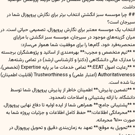
داشت.
## چرا موسسه سبز انگشتی انتخاب برتر برای نگارش پروپوزال شما در
سیرجان است؟
انتخاب یک موسسه معتبر برای نگارش پروپوزال، تصمیمی حیاتی است. در
میان گزینه‌های موجود در سیرجان، موسسه سبز انگشتی با مزایای
منحصربه‌فرد خود، گام‌ها را برای موفقیت شما هموار می‌سازد:
* **تیم متخصص و مجرب:** بهره‌مندی از اساتید و پژوهشگران برجسته
با مدارک عالی دانشگاهی (دکترا و کارشناسی ارشد) در تمامی رشته‌ها.
* **رعایت اصول EEAT:** تمامی خدمات ما بر پایه Expertise (تخصص)،
Authoritativeness (اعتبار علمی) و Trustworthiness (قابلیت اطمینان)
بنا شده است.
* **تضمین پذیرش:** اطمینان خاطر از پذیرش پروپوزال شما توسط
دانشگاه، با ارائه پشتیبانی و اصلاحات نامحدود.
* **پشتیبانی جامع:** همراهی شما از ایده اولیه تا دفاع نهایی پروپوزال.
* **محرمانگی اطلاعات:** حفظ کامل اطلاعات و جزئیات پروژه شما به
صورت ۱۰۰% محرمانه.
* **تحویل به موقع:** تعهد به زمان‌بندی دقیق و تحویل پروپوزال در