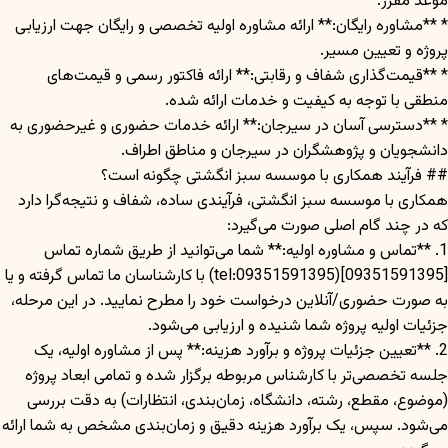
موعد مقرر.
* **مشاوره رایگان:** ارائه مشاوره اولیه تخصصی و رایگان جهت ارزیابی
پروژه و تعیین مسیر.
* **قیمت‌گذاری شفاف و رقابتی:** ارائه فاکتور رسمی و قیمت‌های
منطقی با توجه به کیفیت و خدمات ارائه شده.
* **دسترسی آسان در سیرجان:** ارائه خدمات حضوری و غیرحضوری به
دانشجویان و پژوهشگران در سیرجان و مناطق اطراف.
## فرآیند همکاری با موسسه سبز انگشتی چگونه است؟
همکاری با موسسه سبز انگشتی، فرآیندی ساده، شفاف و نتیجه‌گرا دارد
که در چند گام اصلی صورت می‌گیرد:
1. **تماس و مشاوره اولیه:** شما می‌توانید از طریق شماره تماس
[09351591395](tel:09351591395) با کارشناسان ما تماس گرفته و یا
به صورت حضوری/آنلاین درخواست خود را مطرح نمایید. در این مرحله،
جزئیات اولیه پروژه شما شنیده و ارزیابی می‌شود.
2. **تعیین جزئیات پروژه و برآورد هزینه:** پس از مشاوره اولیه، یک
جلسه تخصصی‌تر با کارشناس مربوطه برگزار شده و تمامی ابعاد پروژه
(موضوع، مقطع، رشته، دانشگاه، زمان‌بندی، انتظارات) به دقت بررسی
می‌شود. سپس، یک برآورد هزینه دقیق و زمان‌بندی مشخص به شما ارائه