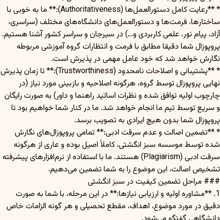
* **رعایت کامل دستورالعمل‌ها (Authoritativeness):** ما به خوبی با
ساختارها، فرمت‌ها و دستورالعمل‌های دانشگاه‌های مختلف (سراسری،
آزاد، پیام نور، علمی کاربردی و…) در سیرجان و سراسر کشور آشنا هستیم.
پروپوزال شما دقیقا مطابق با فرمت و انتظارات گروه آموزشی مربوطه
نگارش خواهد شد که خود عامل مهمی در پذیرش است.
* **پشتیبانی و اصلاحات نامحدود (Trustworthiness):** تا زمان پذیرش
نهایی پروپوزال توسط گروه، هرگونه اصلاحیه و بازبینی مورد نیاز (در
چارچوب اولیه توافق شده و نظرات اساتید راهنما و داور) به صورت رایگان
و سریع توسط تیم ما انجام خواهد شد. ما در کنار شما خواهیم بود تا
پروپوزال شما بدون هیچ ایرادی به تصویب برسد.
* **تضمین اصالت و عدم سرقت ادبی:** تمامی پروپوزال‌های نگارش
شده توسط موسسه سبز انگشتی، کاملاً اصیل بوده و عاری از هرگونه
سرقت ادبی (Plagiarism) هستند. ما با استفاده از نرم‌افزارهای پیشرفته
تشخیص اصالت، این موضوع را به شما تضمین می‌دهیم.
### مراحل تضمین کیفیت در سبز انگشتی
1. **مشاوره اولیه و ارزیابی نیازها:** در این مرحله، با شما به صورت
دقیق در مورد موضوع، اهداف، مقطع تحصیلی و هر گونه الزامات خاص
دانشگاهی گفتگو می‌شود.