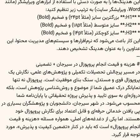
این هدینگ‌ها را به صورت دستی با استفاده از ابزارهای ویرایشگر (مانند
Word، ویرایشگر سایت) به ترتیب زیر تنظیم کنید:
* **H1:** بزرگترین سایز (مثلاً ۲۴pt) و ضخیم (Bold)
* **H2:** سایز متوسط (مثلاً ۱۸pt) و ضخیم (Bold)
* **H3:** سایز کوچکتر (مثلاً ۱۴pt) و ضخیم (Bold)
این کار باعث می‌شود که نرم‌افزارها و سیستم‌های مدیریت محتوا، این
عناوین را به عنوان هدینگ تشخیص دهند.
—
# هزینه و قیمت انجام پروپوزال در سیرجان + تضمینی
در مسیر پرچالش تحصیلات تکمیلی و پژوهش‌های علمی، نگارش یک
پروپوزال قوی و مستدل، سنگ بنای موفقیت است. پروپوزال نه تنها
نمایانگر درک عمیق شما از موضوع و روش‌شناسی پژوهش است، بلکه
دروازه‌ای به سوی تایید و پذیرش پروژه تحقیقاتی یا پایان‌نامه شما
محسوب می‌شود. در شهر سیرجان، دانشجویان و پژوهشگران بسیاری در
پی یافتن خدماتی حرفه‌ای و قابل اعتماد برای نگارش پروپوزال خود
هستند. اما یکی از دغدغه‌های اصلی، همواره مسئله «هزینه و قیمت
انجام پروپوزال» است که باید در کنار «تضمین کیفیت و پذیرش»، مورد
توجه قرار گیرد.