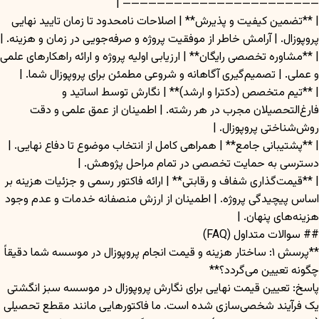
——————————————————————— |
| **تضمین کیفیت و پذیرش** | اصلاحات نامحدود تا زمان تایید نهایی
پروپوزال. | آرامش خاطر از موفقیت پروژه و صرفه‌جویی در زمان و هزینه. |
| **مشاوره تخصصی رایگان** | ارزیابی اولیه پروژه و ارائه راهکارهای علمی
و عملی. | تصمیم‌گیری آگاهانه و شروعی مطمئن برای پروپوزال شما. |
| **تیم متخصص (دکترا و ارشد)** | نگارش توسط اساتید و
فارغ‌التحصیلان مجرب در هر رشته. | اطمینان از عمق علمی و دقت
روش‌شناختی پروپوزال. |
| **پشتیبانی جامع** | همراهی کامل از انتخاب موضوع تا دفاع نهایی. |
دسترسی به حمایت تخصصی در تمام مراحل پژوهش. |
| **قیمت‌گذاری شفاف و رقابتی** | ارائه فاکتور رسمی و جزئیات هزینه بر
اساس پیچیدگی پروژه. | اطمینان از ارزش منصفانه خدمات و عدم وجود
هزینه‌های پنهان. |
## سوالات متداول (FAQ)
**پرسش ۱: ساختار هزینه و قیمت انجام پروپوزال در موسسه شما دقیقاً
چگونه تعیین می‌گردد؟**
پاسخ: تعیین قیمت نهایی برای نگارش پروپوزال در موسسه سبز انگشتی
یک فرآیند شخصی‌سازی شده است. ما فاکتورهایی مانند مقطع تحصیلی