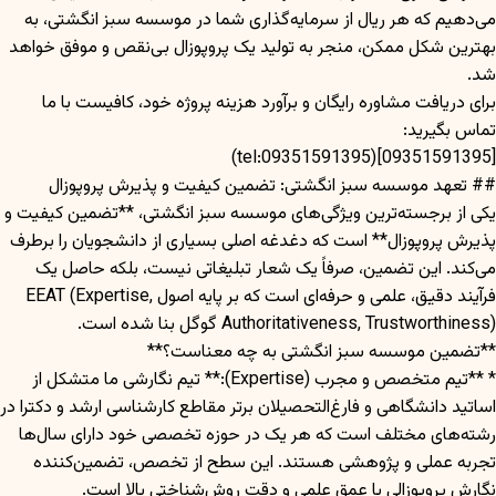
می‌دهیم که هر ریال از سرمایه‌گذاری شما در موسسه سبز انگشتی، به
بهترین شکل ممکن، منجر به تولید یک پروپوزال بی‌نقص و موفق خواهد
شد.
برای دریافت مشاوره رایگان و برآورد هزینه پروژه خود، کافیست با ما
تماس بگیرید:
[09351591395](tel:09351591395)
## تعهد موسسه سبز انگشتی: تضمین کیفیت و پذیرش پروپوزال
یکی از برجسته‌ترین ویژگی‌های موسسه سبز انگشتی، **تضمین کیفیت و
پذیرش پروپوزال** است که دغدغه اصلی بسیاری از دانشجویان را برطرف
می‌کند. این تضمین، صرفاً یک شعار تبلیغاتی نیست، بلکه حاصل یک
فرآیند دقیق، علمی و حرفه‌ای است که بر پایه اصول EEAT (Expertise,
Authoritativeness, Trustworthiness) گوگل بنا شده است.
**تضمین موسسه سبز انگشتی به چه معناست؟**
* **تیم متخصص و مجرب (Expertise):** تیم نگارشی ما متشکل از
اساتید دانشگاهی و فارغ‌التحصیلان برتر مقاطع کارشناسی ارشد و دکترا در
رشته‌های مختلف است که هر یک در حوزه تخصصی خود دارای سال‌ها
تجربه عملی و پژوهشی هستند. این سطح از تخصص، تضمین‌کننده
نگارش پروپوزالی با عمق علمی و دقت روش‌شناختی بالا است.