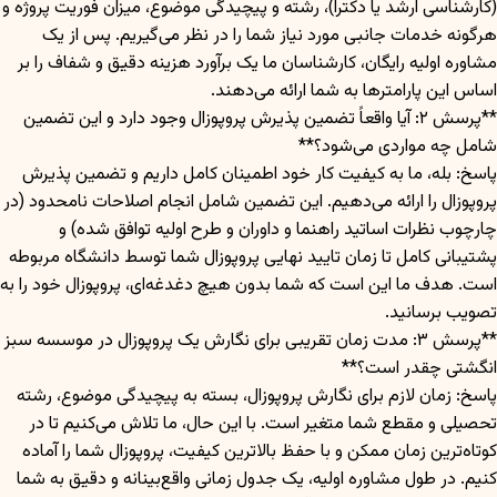
(کارشناسی ارشد یا دکترا)، رشته و پیچیدگی موضوع، میزان فوریت پروژه و
هرگونه خدمات جانبی مورد نیاز شما را در نظر می‌گیریم. پس از یک
مشاوره اولیه رایگان، کارشناسان ما یک برآورد هزینه دقیق و شفاف را بر
اساس این پارامترها به شما ارائه می‌دهند.
**پرسش ۲: آیا واقعاً تضمین پذیرش پروپوزال وجود دارد و این تضمین
شامل چه مواردی می‌شود؟**
پاسخ: بله، ما به کیفیت کار خود اطمینان کامل داریم و تضمین پذیرش
پروپوزال را ارائه می‌دهیم. این تضمین شامل انجام اصلاحات نامحدود (در
چارچوب نظرات اساتید راهنما و داوران و طرح اولیه توافق شده) و
پشتیبانی کامل تا زمان تایید نهایی پروپوزال شما توسط دانشگاه مربوطه
است. هدف ما این است که شما بدون هیچ دغدغه‌ای، پروپوزال خود را به
تصویب برسانید.
**پرسش ۳: مدت زمان تقریبی برای نگارش یک پروپوزال در موسسه سبز
انگشتی چقدر است؟**
پاسخ: زمان لازم برای نگارش پروپوزال، بسته به پیچیدگی موضوع، رشته
تحصیلی و مقطع شما متغیر است. با این حال، ما تلاش می‌کنیم تا در
کوتاه‌ترین زمان ممکن و با حفظ بالاترین کیفیت، پروپوزال شما را آماده
کنیم. در طول مشاوره اولیه، یک جدول زمانی واقع‌بینانه و دقیق به شما