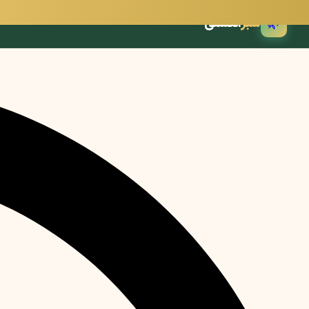
🌿
سبز
انگشتی