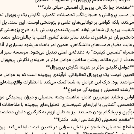
**هزینه و قیمت انجام پروپوزال در شاهرود + تضمینی**
**مقدمه: چرا نگارش پروپوزال اهمیتی حیاتی دارد؟**
در مسیر پرچالش و هیجان‌انگیز تحصیلات تکمیلی، نگارش یک پروپوزال تحق
می‌کند، بلکه گواهی بر توانایی‌های علمی و پژوهشی اوست. این سند، پل ا
کیفیت پروپوزال شما می‌تواند تعیین‌کننده‌ی پذیرش یا رد طرح پژوهشی‌تا
دانشجویان در شاهرود، مانند سایر نقاط کشور، اغلب با چالش‌های متعددی
رعایت دقیق فرمت‌های دانشگاهی. همین امر باعث می‌شود بسیاری از آنان به
همراه “تضمین کیفیت” به دغدغه‌ی اصلی تبدیل می‌شود. موسسه سبز انگشت
هدف از این مقاله، روشن ساختن عوامل مؤثر بر هزینه‌ی نگارش پروپوزال
**عوامل کلیدی مؤثر بر هزینه نگارش پروپوزال**
تعیین قیمت یک پروپوزال تحقیقاتی، فرآیندی پیچیده است که به عوامل متعدد
خواهند بود. درک این عوامل به شما کمک می‌کند تا انتظارات واقع‌بینانه‌ای
**رشته تحصیلی و پیچیدگی موضوع**
اولین و شاید مهم‌ترین عامل، ماهیت رشته تحصیلی و میزان پیچیدگی موض
تخصصی، آشنایی با ابزارهای شبیه‌سازی، تحلیل‌های پیچیده یا ملاحظات ا
نوآوری و پیشگام بودن هستند نیز به دلیل لزوم به کارگیری دانش متخصصان مختلف و صرف زمان بیشت
**مقطع تحصیلی (کارشناسی ارشد، دکترا)**
مقطع تحصیلی دانشجو نیز نقش بسزایی در تعیین قیمت ایفا می‌کند. پروپوز