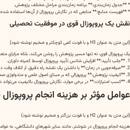
* **جدول زمان‌بندی:** برنامه زمان‌بندی مراحل مختلف پژوهش.
* **فهرست منابع:** منابعی که در نگارش پروپوزال از آن‌ها استفاده شده
نقش یک پروپوزال قوی در موفقیت تحصیلی
(این متن به عنوان H3 و با فونت کمی کوچکتر و ضخیم نوشته شود)
یک پروپوزال قوی، نه تنها مسیر پژوهش را روشن می‌کند، بلکه مزایای متعد
1. **جلب تأیید:** افزایش شانس تأیید پروپوزال توسط کمیته داوران.
2. **صرفه‌جویی در زمان:** با داشتن یک نقشه راه دقیق، از اتلاف وقت در مراحل بعدی جلوگیری می‌شود.
3. **کیفیت پژوهش:** پروپوزالی که بر مبنای اصول علمی و متدولوژی صحیح نوشته شده باشد، منجر به یک پژوهش باکیفیت خواهد شد.
4. **کسب امتیازات:** در برخی موارد، نگارش پروپوزال باکیفیت می‌تواند در کسب امتیازات علمی و پژوهشی مؤثر باشد.
عوامل مؤثر بر هزینه انجام پروپوزال
(این متن به عنوان H2 و با فونت بزرگتر و ضخیم نوشته شود)
هزینه انجام پروپوزال در شوشتر، مانند سایر شهرهای دانشگاهی، به عوام