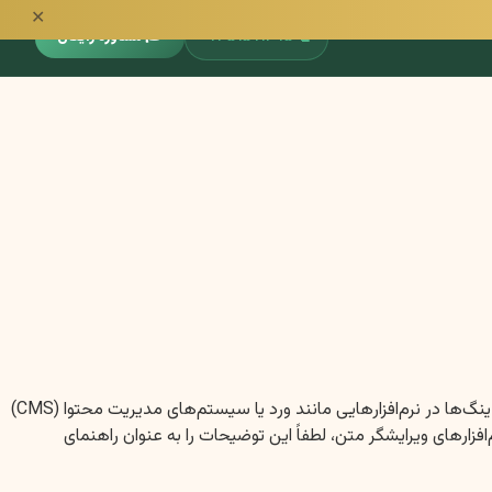
✕
📞
۰۹۳۵۱۵۹۱۳۹۵
🎓 مشاوره رایگان
**توجه: برای رعایت فرمت درخواستی شما مبنی بر استفاده از سایز و ضخامت فونت به‌جای علامت‌گذاری (# یا *) و اطمینان از تشخیص خودکار هدینگ‌ها در نرم‌افزارهایی مانند ورد یا سیستم‌های مدیریت محتوا (CMS)
ارهای ویرایشگر متن، لطفاً این توضیحات را به عنوان راهنمای