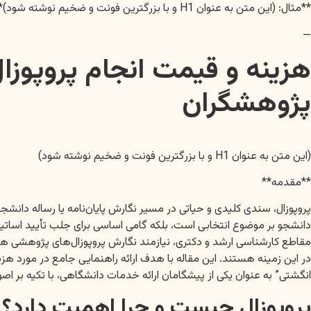
**مثال: (این متن به عنوان H1 و با بزرگترین فونت و ضخیم نوشته شود)**
—
هزینه و قیمت انجام پروپوزا
پژوهشگران
(این متن به عنوان H1 و با بزرگترین فونت و ضخیم نوشته شود)
**مقدمه**
پروپوزال، سندی کلیدی و حیاتی در مسیر نگارش پایان‌نامه یا رساله دا
دانشجو بر موضوع انتخابی است، بلکه گامی اساسی برای جلب تأیید اساتی
مقاطع کارشناسی ارشد و دکتری، نیازمند نگارش پروپوزال‌های پژوهشی هس
در این زمینه هستند. این مقاله با هدف ارائه راهنمایی جامع در مورد ه
انگشتی” به عنوان یکی از پیشگامان ارائه خدمات دانشگاهی، با تکیه بر اصول EEAT (Expertise, Authoritativeness, Trustworthiness, Experience) گوگل، متعهد به ارائه خدماتی تضمینی و با کیفیت در این حو
پروپوزال چیست و چرا اهمیت دارد؟