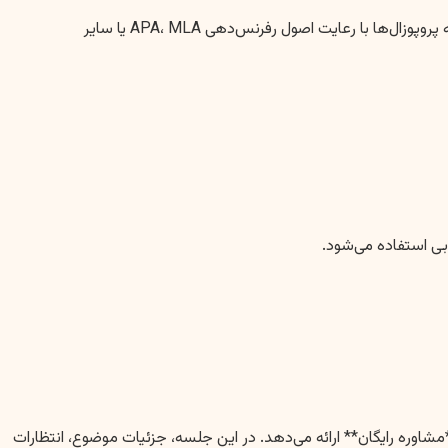
ما به طور مستمر با جدیدترین دستورالعمل‌ها و استانداردهای نگارش پروپوزال در دانشگاه‌های شوشتر و سایر مراکز علمی کشور به‌روز هستیم. کلیه پروپوزال‌ها با رعایت اصول رفرنس‌دهی APA، MLA یا سایر
شاوره رایگان** ارائه می‌دهد. در این جلسه، جزئیات موضوع، انتظارات