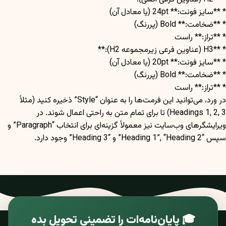
* **سایز فونت:** 24pt (یا معادل آن)
* **ضخامت:** Bold (پررنگ)
* **تراز:** راست
* **H3 (عناوین فرعی زیرمجموعه H2):**
* **سایز فونت:** 20pt (یا معادل آن)
* **ضخامت:** Bold (پررنگ)
* **تراز:** راست
در ورد، می‌توانید این فرمت‌ها را به عنوان “Style” ذخیره کنید (مثلاً
Headings 1, 2, 3) تا برای تمام متن به راحتی اعمال شوند. در
ویرایشگرهای وب‌سایت نیز معمولاً گزینه‌ای برای انتخاب “Paragraph” و
سپس “Heading 1”, “Heading 2” و “Heading 3” وجود دارد.
🎓 پایان‌نامه‌ات را تضمینی تحویل بده