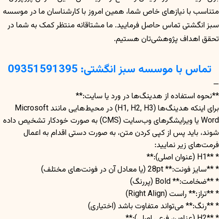
متناسب با نیازهای خاص شما، همین امروز با کارشناسان ما در موسسه
سبز انگشتی تماس حاصل فرمایید. ما مشتاقانه منتظر کمک به شما در
تحقق اهداف پژوهشی‌تان هستیم.
تماس با موسسه سبز انگشتی: 09351591395
—
**نحوه استفاده از هدینگ‌ها در ورد یا سایت:**
برای اینکه هدینگ‌ها (H1, H2, H3) در محیط‌هایی مانند Microsoft
Word یا ویرایشگرهای وب‌سایت (CMS) به صورت خودکار تشخیص داده
شوند، باید پس از کپی کردن متن، به صورت دستی اقدام به اعمال
فرمت‌های زیر نمایید:
* **H1 (عنوان اصلی):**
* **سایز فونت:** 28pt (یا معادل آن در فونت‌های مختلف)
* **ضخامت:** Bold (پررنگ)
* **تراز:** راست (Right Align)
* **رنگ:** می‌تواند متفاوت باشد (اختیاری)
* **H2 (عناوین فرعی اصلی):**